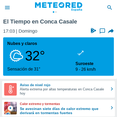
El Tiempo en Conca Casale
privacidad
17:03
Domingo
...
o de
tiempo.com)
borado por
Nubes y claros
es para
32°
ue la
 que se
e calidad.
Suroeste
eder a este
Sensación de 31°
9
26 km/h
ediante las
opciones:
Aviso de nivel rojo
ookies y
Alerta extrema por altas temperaturas en Conca Casale
e forma
hoy
d digital
Calor extremo y tormentas
ada, basada
Se avecinan siete días de calor extremo que
derivará en tormentas fuertes
mación