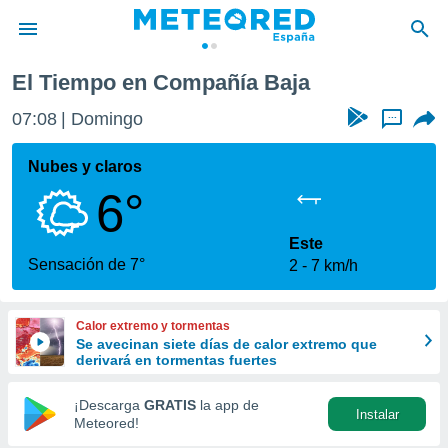
El Tiempo en Compañía Baja
privacidad
07:08
Domingo
...
o de
tiempo.com)
borado por
Nubes y claros
es para
6°
ue la
 que se
e calidad.
Este
eder a este
Sensación de 7°
2
7 km/h
ediante las
opciones:
Calor extremo y tormentas
ookies y
Se avecinan siete días de calor extremo que
e forma
derivará en tormentas fuertes
d digital
¡Descarga
GRATIS
la app de
Instalar
ada, basada
Meteored!
mación