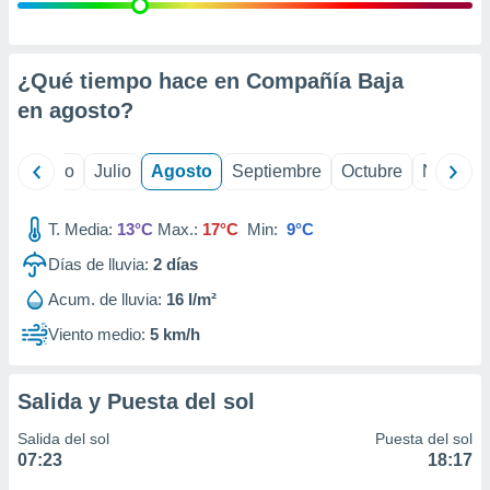
 seleccionar
o.
calización
precisa e
¿Qué tiempo hace en Compañía Baja
ión mediante
en
agosto
?
, publicidad
yo
Junio
Julio
Agosto
Septiembre
Octubre
Noviemb
dos,
 publicidad
,
T. Media:
13°C
Max.:
17°C
Min:
9°C
ón de
Días de lluvia:
2
días
 desarrollo
s.
Acum. de lluvia:
16 l/m²
tros 1199
Viento medio:
5 km/h
ios
Salida y Puesta del sol
Salida del sol
Puesta del sol
07:23
18:17