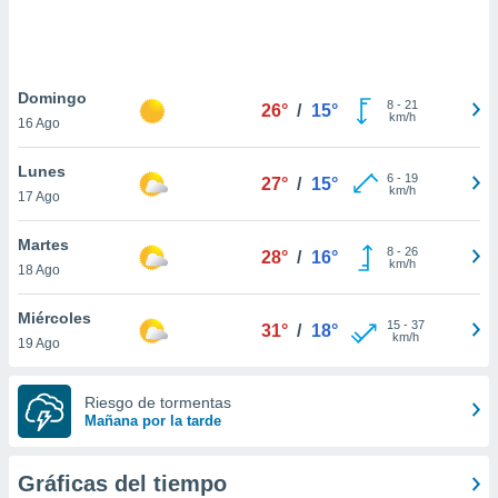
 botón
.
nto,
Domingo
8
-
21
26°
/
15°
km/h
16 Ago
cios
kies,
Lunes
ores únicos
6
-
19
27°
/
15°
km/h
17 Ago
as similares
nar,
rocesar
Martes
8
-
26
28°
/
16°
onales como
km/h
18 Ago
 este sitio
recciones IP
Miércoles
ficadores de
15
-
37
31°
/
18°
km/h
19 Ago
 posible
s
 traten tus
Riesgo de tormentas
nales en
Mañana por la tarde
 interés
go a lo que
nerte. Para
Gráficas del tiempo
retirar su