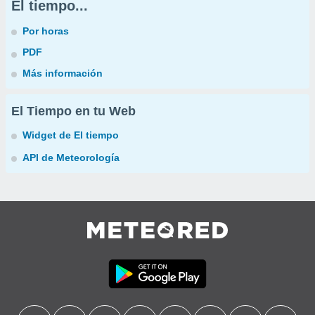
El tiempo...
Por horas
PDF
Más información
El Tiempo en tu Web
Widget de El tiempo
API de Meteorología