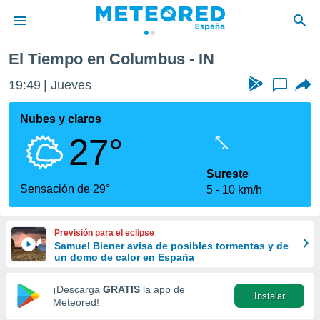
El Tiempo en Columbus - IN
privacidad
19:49
Jueves
...
o de
tiempo.com)
borado por
Nubes y claros
es para
27°
ue la
 que se
e calidad.
Sureste
eder a este
Sensación de 29°
5
10 km/h
ediante las
opciones:
Previsión para el eclipse
ookies y
Samuel Biener avisa de posibles tormentas y de
e forma
un domo de calor en España
d digital
¡Descarga
GRATIS
la app de
Instalar
ada, basada
Meteored!
mación