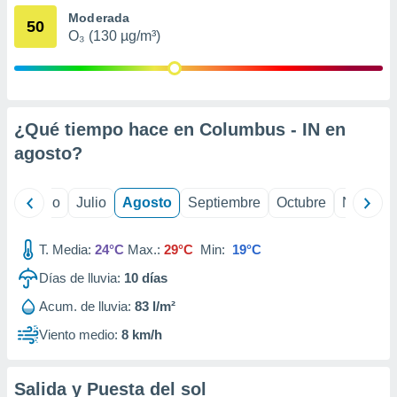
 seleccionar
Moderada
o.
50
O₃ (130 µg/m³)
calización
precisa e
ión mediante
, publicidad
¿Qué tiempo hace en Columbus - IN en
dos,
agosto
?
 publicidad
,
ón de
yo
Junio
Julio
Agosto
Septiembre
Octubre
Noviemb
 desarrollo
s.
T. Media:
24°C
Max.:
29°C
Min:
19°C
tros 1199
ios
Días de lluvia:
10
días
Acum. de lluvia:
83 l/m²
Viento medio:
8 km/h
Salida y Puesta del sol