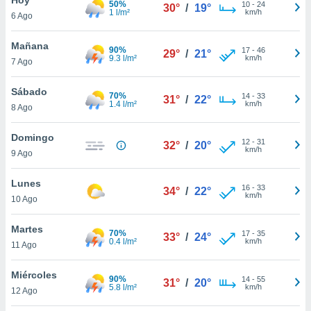
50%
10
-
24
30°
/
19°
1 l/m²
km/h
6 Ago
do en
 mismo.
sultar más
Mañana
90%
17
-
46
29°
/
21°
 en nuestra
9.3 l/m²
km/h
7 Ago
 Cookies
y
ualquier
Sábado
70%
14
-
33
31°
/
22°
1.4 l/m²
km/h
8 Ago
ento
 botón
ación de
Domingo
12
-
31
32°
/
20°
kies
km/h
9 Ago
 disponible
e nuestra
Lunes
16
-
33
.
34°
/
22°
km/h
10 Ago
IVAMENTE,
Martes
70%
17
-
35
33°
/
24°
0.4 l/m²
km/h
11 Ago
as
 a cookies
Miércoles
90%
14
-
55
31°
/
20°
5.8 l/m²
km/h
 no aceptar
12 Ago
ón de