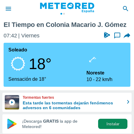
. Gómez
El Tiempo en Colonia Macario J. Gómez
privacidad
07:42
Viernes
...
o de
tiempo.com)
borado por
Soleado
es para
18°
ue la
 que se
e calidad.
Noreste
eder a este
Sensación de 18°
10
22 km/h
ediante las
opciones:
Tormentas fuertes
ookies y
Esta tarde las tormentas dejarán fenómenos
e forma
adversos en 6 comunidades
d digital
¡Descarga
GRATIS
la app de
Instalar
ada, basada
Meteored!
mación