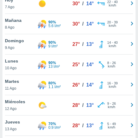
22
-
40
30°
/
14°
km/h
7 Ago
do en
 mismo.
sultar más
Mañana
90%
20
-
39
30°
/
14°
 en nuestra
5.6 l/m²
km/h
8 Ago
 Cookies
y
ualquier
Domingo
90%
14
-
40
27°
/
13°
9 l/m²
km/h
9 Ago
ento
 botón
ación de
Lunes
90%
8
-
26
25°
/
14°
kies
13 l/m²
km/h
10 Ago
 disponible
e nuestra
Martes
80%
16
-
39
.
26°
/
14°
1.1 l/m²
km/h
11 Ago
IVAMENTE,
Miércoles
9
-
26
28°
/
13°
km/h
12 Ago
as
 a cookies
Jueves
70%
5
-
49
28°
/
13°
0.9 l/m²
km/h
 no aceptar
13 Ago
ón de