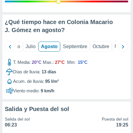
 seleccionar
o.
calización
precisa e
¿Qué tiempo hace en Colonia Macario
ión mediante
J. Gómez en
agosto
?
, publicidad
yo
Junio
Julio
Agosto
Septiembre
Octubre
Noviemb
dos,
 publicidad
,
T. Media:
20°C
Max.:
27°C
Min:
15°C
ón de
Días de lluvia:
13
días
 desarrollo
s.
Acum. de lluvia:
95 l/m²
tros 1199
Viento medio:
9 km/h
ios
Salida y Puesta del sol
Salida del sol
Puesta del sol
06:23
19:25