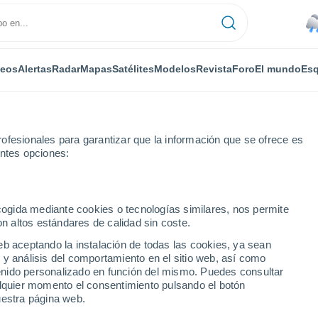
deos
Alertas
Radar
Mapas
Satélites
Modelos
Revista
Foro
El mundo
Esq
ofesionales para garantizar que la información que se ofrece es
entes opciones:
ecogida mediante cookies o tecnologías similares, nos permite
on altos estándares de calidad sin coste.
eb aceptando la instalación de todas las cookies, ya sean
 y análisis del comportamiento en el sitio web, así como
...
ntenido personalizado en función del mismo. Puedes consultar
alquier momento el consentimiento pulsando el botón
Por horas
uestra página web.
Lluvias débiles en las próximas
horas