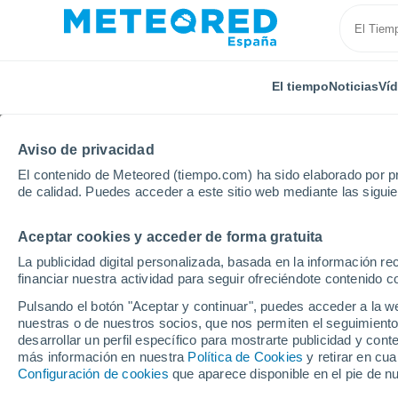
El tiempo
Noticias
Ví
Aviso de privacidad
El contenido de Meteored (tiempo.com) ha sido elaborado por pr
de calidad. Puedes acceder a este sitio web mediante las sigui
Aceptar cookies y acceder de forma gratuita
Inicio
Chile
Araucanía
Collins
La publicidad digital personalizada, basada en la información r
financiar nuestra actividad para seguir ofreciéndote contenido c
El Tiempo en Collins
Pulsando el botón "Aceptar y continuar", puedes acceder a la w
nuestras o de nuestros socios, que nos permiten el seguimiento
13:33
Sábado
desarrollar un perfil específico para mostrarte publicidad y co
más información en nuestra
Política de Cookies
y retirar en cu
Configuración de cookies
que aparece disponible en el pie de n
Lluvia débil