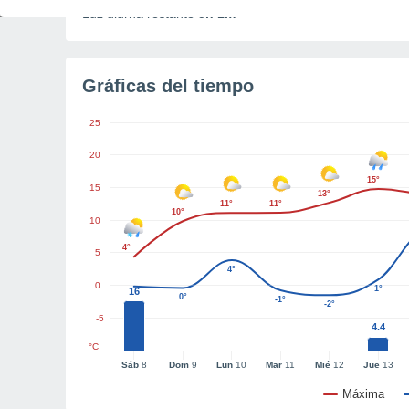
Luz diurna restante
5h 1m
Gráficas del tiempo
25
20
15°
15
13°
11°
11°
10°
10
4°
5
4°
0
1°
16
0°
-1°
-2°
-5
4.4
°C
Sáb
8
Dom
9
Lun
10
Mar
11
Mié
12
Jue
13
Máxima