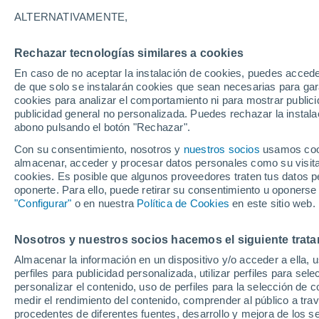
3°
ALTERNATIVAMENTE,
Rechazar tecnologías similares a cookies
90%
En caso de no aceptar la instalación de cookies, puedes acced
Sensación de 0°
1.2 l/m²
de que solo se instalarán cookies que sean necesarias para garan
cookies para analizar el comportamiento ni para mostrar publici
publicidad general no personalizada. Puedes rechazar la instala
abono pulsando el botón "Rechazar".
Tormentas muy fuertes
Dejarán lluvias muy intensas, reventones y
Con su consentimiento, nosotros y
nuestros socios
usamos cooki
pedrisco en las comunidades del norte
almacenar, acceder y procesar datos personales como su visita e
cookies. Es posible que algunos proveedores traten tus datos pe
El Tiempo 1 - 7 días
Por horas
Actualidad
Mapa de
oponerte. Para ello, puede retirar su consentimiento u oponerse
"Configurar"
o en nuestra
Política de Cookies
en este sitio web.
Nosotros y nuestros socios hacemos el siguiente trata
Mañana
Lunes
Hoy
Almacenar la información en un dispositivo y/o acceder a ella, 
9 Ago
10 Ago
8 Ago
perfiles para publicidad personalizada, utilizar perfiles para sele
personalizar el contenido, uso de perfiles para la selección de c
medir el rendimiento del contenido, comprender al público a tra
procedentes de diferentes fuentes, desarrollo y mejora de los se
90%