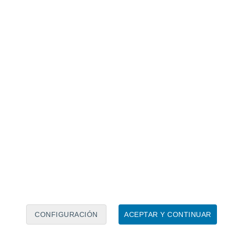
Calendario lunar
Lun
Mar
Mié
Jue
Vie
Sáb
Dom
8
9
10
11
12
13
14
15
16
17
18
19
20
21
CONFIGURACIÓN
ACEPTAR Y CONTINUAR