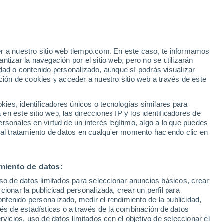
er a nuestro sitio web tiempo.com. En este caso, te informamos
tizar la navegación por el sitio web, pero no se utilizarán
dad o contenido personalizado, aunque sí podrás visualizar
ción de cookies y acceder a nuestro sitio web a través de este
es, identificadores únicos o tecnologías similares para
n este sitio web, las direcciones IP y los identificadores de
rsonales en virtud de un interés legítimo, algo a lo que puedes
 lluvia
Radar de lluvia
Satélites
Modelos
 al tratamiento de datos en cualquier momento haciendo clic en
miento de datos:
Martes
Miércoles
Jueves
Viernes
uso de datos limitados para seleccionar anuncios básicos, crear
11 Ago
12 Ago
13 Ago
14 Ago
ccionar la publicidad personalizada, crear un perfil para
ontenido personalizado, medir el rendimiento de la publicidad,
vés de estadísticas o a través de la combinación de datos
rvicios, uso de datos limitados con el objetivo de seleccionar el
90%
90%