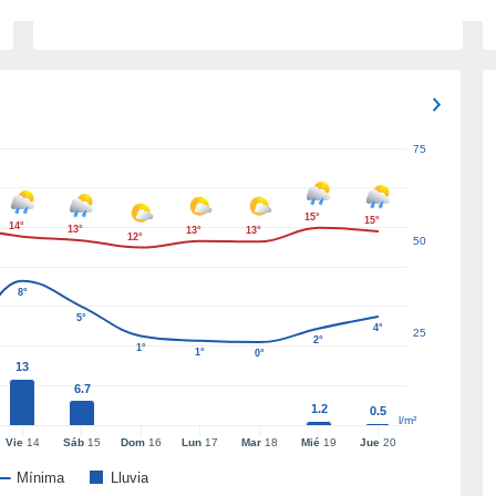
75
15°
15°
14°
13°
13°
13°
12°
50
8°
5°
4°
25
2°
1°
1°
0°
13
6.7
1.2
0.5
l/m²
Vie
14
Sáb
15
Dom
16
Lun
17
Mar
18
Mié
19
Jue
20
Mínima
Lluvia