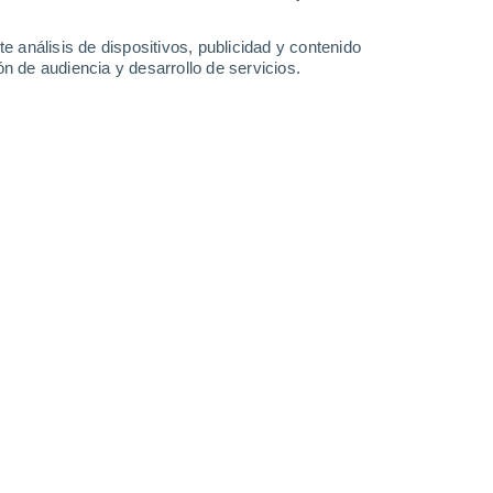
4.4 l/m²
13 l/m²
11°
/
-1°
13°
/
-2°
15°
/
1°
14°
/
8°
e análisis de dispositivos, publicidad y contenido
n de audiencia y desarrollo de servicios.
-
29
km/h
13
-
26
km/h
20
-
47
km/h
34
-
71
km/h
Norte
1 Bajo
16
-
31 km/h
FPS:
no
Noroeste
1 Bajo
9
-
32 km/h
FPS:
no
Noroeste
0 Bajo
11
-
25 km/h
FPS:
no
Norte
0 Bajo
10
-
25 km/h
FPS:
no