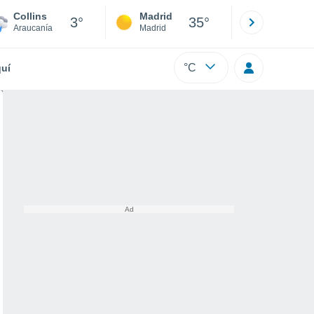
Collins
Madrid
Barcelona
3°
35°
Araucanía
Madrid
Barcelona
°C
uí