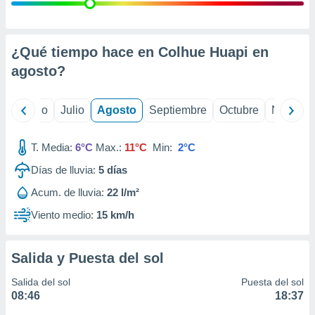
 seleccionar
o.
calización
precisa e
¿Qué tiempo hace en Colhue Huapi en
ión mediante
agosto
?
, publicidad
yo
Junio
Julio
Agosto
Septiembre
Octubre
Noviemb
dos,
 publicidad
,
T. Media:
6°C
Max.:
11°C
Min:
2°C
ón de
Días de lluvia:
5
días
 desarrollo
s.
Acum. de lluvia:
22 l/m²
tros 1199
Viento medio:
15 km/h
ios
Salida y Puesta del sol
Salida del sol
Puesta del sol
08:46
18:37