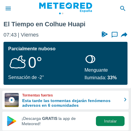
El Tiempo en Colhue Huapi
privacidad
07:43
Viernes
...
o de
tiempo.com)
borado por
Parcialmente nuboso
es para
0°
ue la
 que se
e calidad.
Menguante
eder a este
Sensación de -2°
Iluminada:
33%
ediante las
opciones:
Tormentas fuertes
ookies y
Esta tarde las tormentas dejarán fenómenos
e forma
adversos en 6 comunidades
d digital
¡Descarga
GRATIS
la app de
Instalar
ada, basada
Meteored!
mación