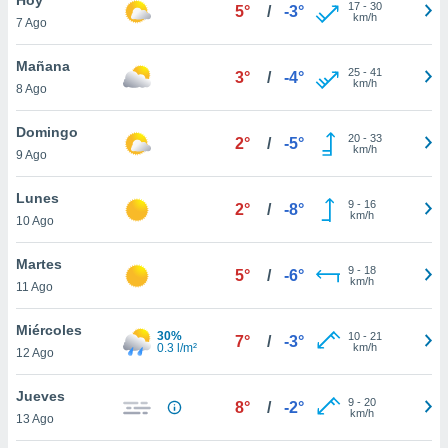
17
-
30
5°
/
-3°
km/h
7 Ago
do en
 mismo.
sultar más
Mañana
25
-
41
3°
/
-4°
 en nuestra
km/h
8 Ago
 Cookies
y
ualquier
Domingo
20
-
33
2°
/
-5°
km/h
9 Ago
ento
 botón
ación de
Lunes
9
-
16
2°
/
-8°
kies
km/h
10 Ago
 disponible
e nuestra
Martes
9
-
18
.
5°
/
-6°
km/h
11 Ago
IVAMENTE,
Miércoles
30%
10
-
21
7°
/
-3°
0.3 l/m²
km/h
12 Ago
as
 a cookies
Jueves
9
-
20
8°
/
-2°
km/h
 no aceptar
13 Ago
ón de