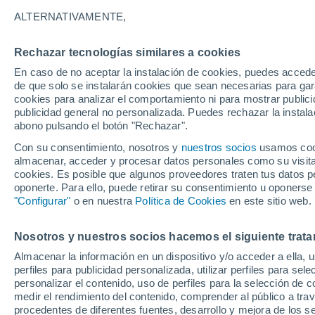
14°
ALTERNATIVAMENTE,
Rechazar tecnologías similares a cookies
Suroeste
En caso de no aceptar la instalación de cookies, puedes acced
Sensación de 14°
13
-
29 km
de que solo se instalarán cookies que sean necesarias para garan
cookies para analizar el comportamiento ni para mostrar publici
publicidad general no personalizada. Puedes rechazar la instala
abono pulsando el botón "Rechazar".
Tormentas muy fuertes
Dejarán lluvias muy intensas, reventones y
Con su consentimiento, nosotros y
nuestros socios
usamos cooki
pedrisco en las comunidades del norte
almacenar, acceder y procesar datos personales como su visita e
cookies. Es posible que algunos proveedores traten tus datos pe
El Tiempo 1 - 7 días
Por horas
Actualidad
Mapa de
oponerte. Para ello, puede retirar su consentimiento u oponerse
"Configurar"
o en nuestra
Política de Cookies
en este sitio web.
Nosotros y nuestros socios hacemos el siguiente trata
Mañana
Lunes
Hoy
Almacenar la información en un dispositivo y/o acceder a ella, 
9 Ago
10 Ago
8 Ago
perfiles para publicidad personalizada, utilizar perfiles para sele
personalizar el contenido, uso de perfiles para la selección de c
medir el rendimiento del contenido, comprender al público a tra
procedentes de diferentes fuentes, desarrollo y mejora de los se