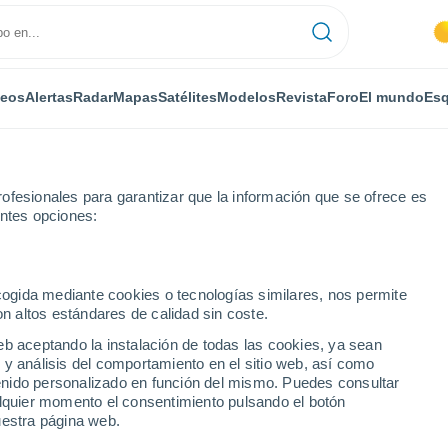
deos
Alertas
Radar
Mapas
Satélites
Modelos
Revista
Foro
El mundo
Esq
ofesionales para garantizar que la información que se ofrece es
entes opciones:
e Sur
ecogida mediante cookies o tecnologías similares, nos permite
on altos estándares de calidad sin coste.
 Sur
eb aceptando la instalación de todas las cookies, ya sean
 y análisis del comportamiento en el sitio web, así como
...
ntenido personalizado en función del mismo. Puedes consultar
alquier momento el consentimiento pulsando el botón
Por horas
uestra página web.
Cielos despejados en las
próximas horas