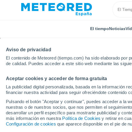
El tiempo
Noticias
Ví
Aviso de privacidad
El contenido de Meteored (tiempo.com) ha sido elaborado por pr
de calidad. Puedes acceder a este sitio web mediante las sigui
Aceptar cookies y acceder de forma gratuita
Inicio
Argentina
Provincia de Santa Fe
Colastin
La publicidad digital personalizada, basada en la información r
financiar nuestra actividad para seguir ofreciéndote contenido c
El Tiempo en Colastine
Pulsando el botón "Aceptar y continuar", puedes acceder a la w
nuestras o de nuestros socios, que nos permiten el seguimiento
17:14
Sábado
desarrollar un perfil específico para mostrarte publicidad y co
más información en nuestra
Política de Cookies
y retirar en cu
Configuración de cookies
que aparece disponible en el pie de n
Soleado