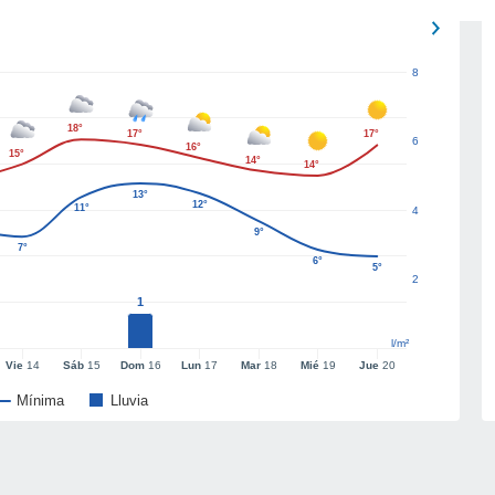
8
18°
17°
17°
6
16°
15°
14°
14°
13°
12°
11°
4
9°
7°
6°
5°
2
1
l/m²
Vie
14
Sáb
15
Dom
16
Lun
17
Mar
18
Mié
19
Jue
20
Mínima
Lluvia