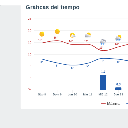
Gráficas del tiempo
25
20
16°
15°
14°
14°
15
13°
12°
10
8°
8°
8°
6°
5
6°
5°
1.7
0
0.3
°C
Sáb
8
Dom
9
Lun
10
Mar
11
Mié
12
Jue
13
Máxima