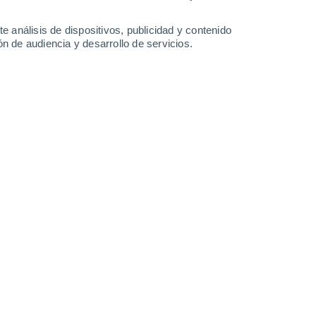
1.7 l/m²
0.3 l/m²
14°
/
6°
12°
/
8°
13°
/
8°
15°
/
7°
e análisis de dispositivos, publicidad y contenido
n de audiencia y desarrollo de servicios.
-
31
km/h
16
-
30
km/h
16
-
33
km/h
9
-
22
km/h
 agosto
Suroeste
1 Bajo
°
13
-
29 km/h
FPS:
no
Suroeste
0 Bajo
°
7
-
24 km/h
FPS:
no
do
Suroeste
0 Bajo
°
6
-
13 km/h
FPS:
no
do
Suroeste
0 Bajo
°
6
-
11 km/h
FPS:
no