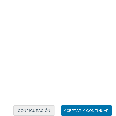
Calendario lunar
Lun
Mar
Mié
Jue
Vie
Sáb
Dom
8
9
10
11
12
13
14
15
16
17
18
19
20
21
CONFIGURACIÓN
ACEPTAR Y CONTINUAR