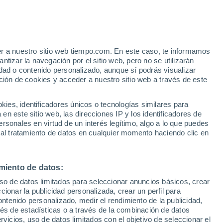
er a nuestro sitio web tiempo.com. En este caso, te informamos
/h
tizar la navegación por el sitio web, pero no se utilizarán
dad o contenido personalizado, aunque sí podrás visualizar
ción de cookies y acceder a nuestro sitio web a través de este
es, identificadores únicos o tecnologías similares para
n este sitio web, las direcciones IP y los identificadores de
rsonales en virtud de un interés legítimo, algo a lo que puedes
 temperatura
Radar de lluvia
Satélites
Modelos
 al tratamiento de datos en cualquier momento haciendo clic en
miento de datos:
Martes
Miércoles
Jueves
Viernes
uso de datos limitados para seleccionar anuncios básicos, crear
11 Ago
12 Ago
13 Ago
14 Ago
ccionar la publicidad personalizada, crear un perfil para
ontenido personalizado, medir el rendimiento de la publicidad,
vés de estadísticas o a través de la combinación de datos
rvicios, uso de datos limitados con el objetivo de seleccionar el
80%
60%