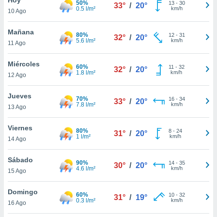
50%
13
-
30
33°
/
20°
0.5 l/m²
km/h
10 Ago
do en
 mismo.
sultar más
Mañana
80%
12
-
31
32°
/
20°
 en nuestra
5.6 l/m²
km/h
11 Ago
 Cookies
y
ualquier
Miércoles
60%
11
-
32
32°
/
20°
1.8 l/m²
km/h
12 Ago
ento
 botón
ación de
Jueves
70%
16
-
34
33°
/
20°
kies
7.8 l/m²
km/h
13 Ago
 disponible
e nuestra
Viernes
80%
8
-
24
.
31°
/
20°
1 l/m²
km/h
14 Ago
IVAMENTE,
Sábado
90%
14
-
35
30°
/
20°
4.6 l/m²
km/h
15 Ago
as
 a cookies
Domingo
60%
10
-
32
31°
/
19°
0.3 l/m²
km/h
 no aceptar
16 Ago
ón de