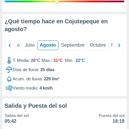
 seleccionar
o.
calización
precisa e
¿Qué tiempo hace en Cojutepeque en
ión mediante
agosto
?
, publicidad
yo
Junio
Julio
Agosto
Septiembre
Octubre
Noviemb
dos,
 publicidad
,
T. Media:
26°C
Max.:
31°C
Min:
22°C
ón de
Días de lluvia:
25
días
 desarrollo
s.
Acum. de lluvia:
229 l/m²
tros 1199
Viento medio:
4 km/h
ios
Salida y Puesta del sol
Salida del sol
Puesta del sol
05:42
18:19