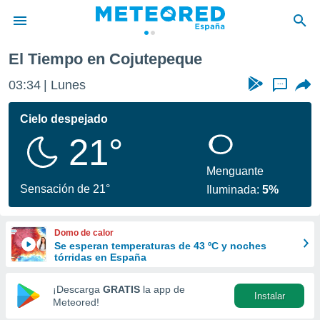
El Tiempo en Cojutepeque
privacidad
03:34
Lunes
...
o de
tiempo.com)
borado por
Cielo despejado
es para
21°
ue la
 que se
e calidad.
Menguante
eder a este
Sensación de 21°
Iluminada:
5%
ediante las
opciones:
Domo de calor
ookies y
Se esperan temperaturas de 43 ºC y noches
e forma
tórridas en España
d digital
¡Descarga
GRATIS
la app de
Instalar
ada, basada
Meteored!
mación