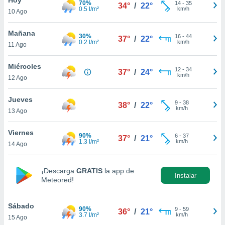
70%
14
-
35
34°
/
22°
0.5 l/m²
km/h
10 Ago
do en
 mismo.
sultar más
Mañana
30%
16
-
44
37°
/
22°
 en nuestra
0.2 l/m²
km/h
11 Ago
 Cookies
y
ualquier
Miércoles
12
-
34
37°
/
24°
km/h
12 Ago
ento
 botón
ación de
Jueves
9
-
38
38°
/
22°
kies
km/h
13 Ago
 disponible
e nuestra
Viernes
90%
6
-
37
.
37°
/
21°
1.3 l/m²
km/h
14 Ago
IVAMENTE,
¡Descarga
GRATIS
la app de
Instalar
Meteored!
as
 a cookies
Sábado
 no aceptar
90%
9
-
59
36°
/
21°
3.7 l/m²
km/h
15 Ago
ón de