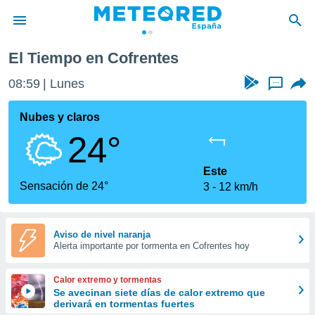
tes
El Tiempo en Cofrentes
privacidad
08:59
Lunes
...
o de
tiempo.com)
borado por
Nubes y claros
es para
24°
ue la
 que se
e calidad.
Este
eder a este
Sensación de 24°
3
12 km/h
ediante las
opciones:
ookies y
Aviso de nivel naranja
Alerta importante por tormenta en Cofrentes hoy
e forma
d digital
Calor extremo y tormentas
ada, basada
Se avecinan siete días de calor extremo que
derivará en tormentas fuertes
mación