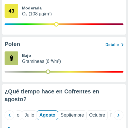
 seleccionar
o.
Moderada
43
O₃ (108 µg/m³)
calización
precisa e
ión mediante
, publicidad
Polen
Detalle
dos,
 publicidad
Bajo
,
Gramíneas (6 #/m³)
ón de
 desarrollo
s.
tros 1199
ios
¿Qué tiempo hace en Cofrentes en
agosto
?
yo
Junio
Julio
Agosto
Septiembre
Octubre
Noviemb