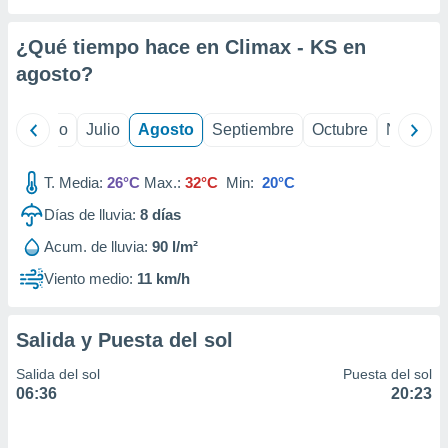
 seleccionar
o.
¿Qué tiempo hace en Climax - KS en
calización
precisa e
agosto
?
ión mediante
, publicidad
yo
Junio
Julio
Agosto
Septiembre
Octubre
Noviemb
dos,
T. Media:
26°C
Max.:
32°C
Min:
20°C
 publicidad
,
Días de lluvia:
8
días
ón de
 desarrollo
Acum. de lluvia:
90 l/m²
s.
Viento medio:
11 km/h
tros 1199
ios
Salida y Puesta del sol
Salida del sol
Puesta del sol
06:36
20:23