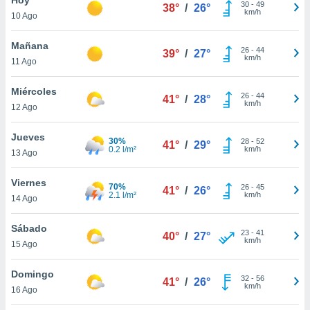
30
-
49
38°
/
26°
km/h
10 Ago
do en
 mismo.
sultar más
Mañana
26
-
44
39°
/
27°
 en nuestra
km/h
11 Ago
 Cookies
y
ualquier
Miércoles
26
-
44
41°
/
28°
km/h
12 Ago
ento
 botón
ación de
Jueves
30%
28
-
52
41°
/
29°
kies
0.2 l/m²
km/h
13 Ago
 disponible
e nuestra
Viernes
70%
26
-
45
.
41°
/
26°
2.1 l/m²
km/h
14 Ago
IVAMENTE,
Sábado
23
-
41
40°
/
27°
km/h
15 Ago
as
 a cookies
Domingo
32
-
56
41°
/
26°
km/h
 no aceptar
16 Ago
ón de