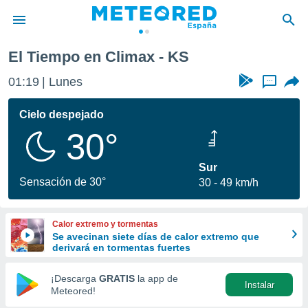
El Tiempo en Climax - KS
privacidad
01:19
Lunes
...
o de
tiempo.com)
borado por
Cielo despejado
es para
30°
ue la
 que se
e calidad.
Sur
eder a este
Sensación de 30°
30
49 km/h
ediante las
opciones:
Calor extremo y tormentas
ookies y
Se avecinan siete días de calor extremo que
e forma
derivará en tormentas fuertes
d digital
¡Descarga
GRATIS
la app de
Instalar
ada, basada
Meteored!
mación