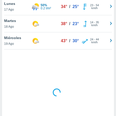
uedes
Lunes
50%
23
-
54
34°
/
25°
uestro sitio
0.2 l/m²
km/h
17 Ago
.com. En
te
Martes
 de que
14
-
35
38°
/
23°
km/h
talarán
18 Ago
e sean
para
Miércoles
24
-
44
43°
/
30°
a
km/h
19 Ago
por el sitio
o se
cookies para
nto ni para
licidad o
ado, aunque
sualizar
general no
ada. Puedes
 instalación
y acceder a
io web a
ste abono