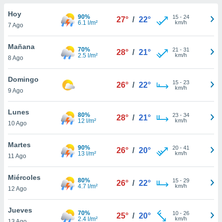
do en
Hoy
90%
15
-
24
27°
/
22°
 mismo.
6.1 l/m²
km/h
7 Ago
sultar más
 en nuestra
Mañana
70%
21
-
31
 Cookies
y
28°
/
21°
2.5 l/m²
km/h
8 Ago
ualquier
ento
Domingo
15
-
23
26°
/
22°
 botón
km/h
9 Ago
ación de
kies
Lunes
80%
23
-
34
 disponible
28°
/
21°
12 l/m²
km/h
10 Ago
e nuestra
.
Martes
90%
20
-
41
26°
/
20°
13 l/m²
km/h
IVAMENTE,
11 Ago
Miércoles
80%
15
-
29
26°
/
22°
as
4.7 l/m²
km/h
12 Ago
 a cookies
 no aceptar
Jueves
70%
10
-
26
25°
/
20°
ón de
2.4 l/m²
km/h
13 Ago