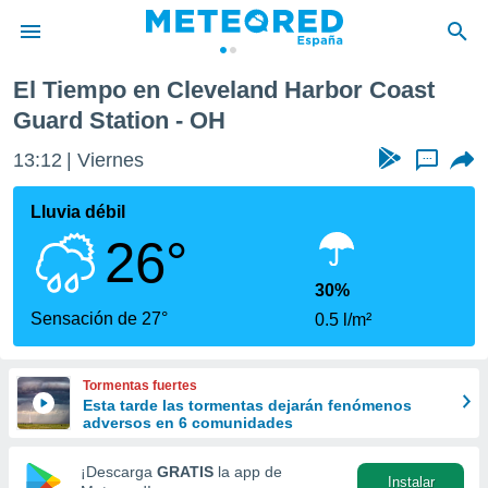
ast Guard Station
El Tiempo en Cleveland Harbor Coast
privacidad
Guard Station - OH
o de
tiempo.com)
13:12
Viernes
...
borado por
es para
Lluvia débil
ue la
 que se
26°
e calidad.
eder a este
30%
ediante las
Sensación de 27°
opciones:
0.5 l/m²
ookies y
e forma
Tormentas fuertes
Esta tarde las tormentas dejarán fenómenos
adversos en 6 comunidades
d digital
ada, basada
¡Descarga
GRATIS
la app de
mación
Instalar