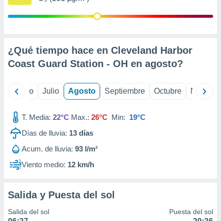
 seleccionar
o.
calización
precisa e
ión mediante
¿Qué tiempo hace en Cleveland Harbor
Coast Guard Station - OH en
agosto
?
, publicidad
dos,
yo
Junio
Julio
Agosto
Septiembre
Octubre
Noviemb
 publicidad
,
ón de
T. Media:
22°C
Max.:
26°C
Min:
19°C
 desarrollo
s.
Días de lluvia:
13
días
tros 1199
Acum. de lluvia:
93 l/m²
ios
Viento medio:
12 km/h
Salida y Puesta del sol
Salida del sol
Puesta del sol