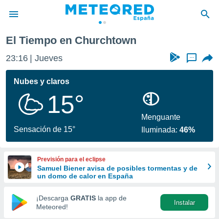
El Tiempo en Churchtown
privacidad
23:16
Jueves
...
o de
tiempo.com)
borado por
Nubes y claros
es para
15°
ue la
 que se
e calidad.
Menguante
eder a este
Sensación de 15°
Iluminada:
46%
ediante las
opciones:
Previsión para el eclipse
ookies y
Samuel Biener avisa de posibles tormentas y de
e forma
un domo de calor en España
d digital
¡Descarga
GRATIS
la app de
Instalar
ada, basada
Meteored!
mación