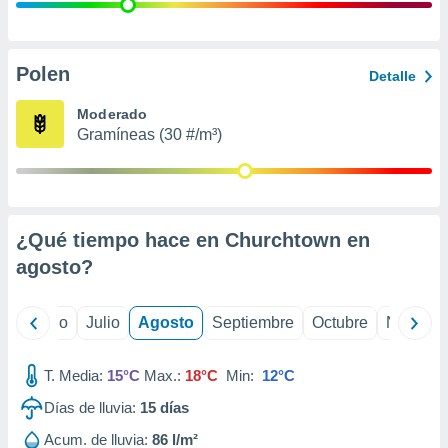
 seleccionar
o.
calización
precisa e
Polen
Detalle
ión mediante
Moderado
, publicidad
Gramíneas (30 #/m³)
dos,
 publicidad
,
ón de
¿Qué tiempo hace en Churchtown en
 desarrollo
s.
agosto
?
tros 1199
ios
yo
Junio
Julio
Agosto
Septiembre
Octubre
Noviemb
T. Media:
15°C
Max.:
18°C
Min:
12°C
Días de lluvia:
15
días
Acum. de lluvia:
86 l/m²