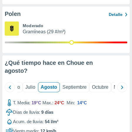
 seleccionar
o.
Polen
Detalle
calización
precisa e
Moderado
ión mediante
Gramíneas (29 #/m³)
, publicidad
dos,
 publicidad
,
¿Qué tiempo hace en Choue en
ón de
agosto
?
 desarrollo
s.
tros 1199
yo
Junio
Julio
Agosto
Septiembre
Octubre
Noviemb
ios
T. Media:
19°C
Max.:
24°C
Min:
14°C
Días de lluvia:
9
días
Acum. de lluvia:
54 l/m²
Viento medio:
12 km/h