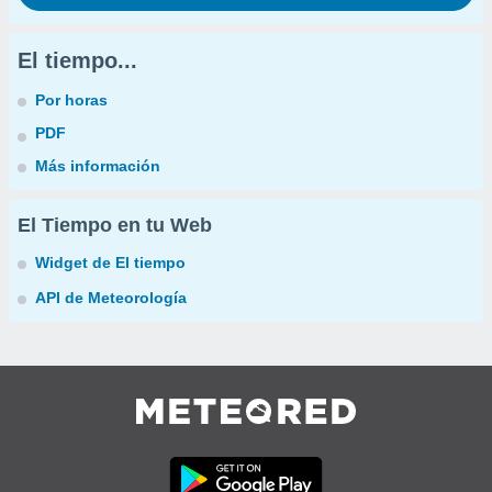
El tiempo...
Por horas
PDF
Más información
El Tiempo en tu Web
Widget de El tiempo
API de Meteorología