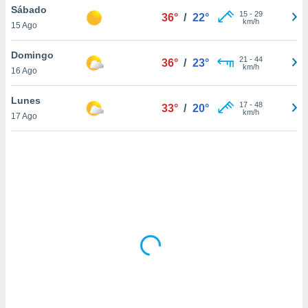
uedes
Sábado
15
-
29
36°
/
22°
uestro sitio
km/h
15 Ago
.com. En
te
Domingo
 de que
21
-
44
36°
/
23°
km/h
talarán
16 Ago
e sean
para
Lunes
17
-
48
33°
/
20°
a
km/h
17 Ago
por el sitio
o se
cookies para
nto ni para
licidad o
ado, aunque
sualizar
general no
ada. Puedes
 instalación
y acceder a
io web a
ste abono