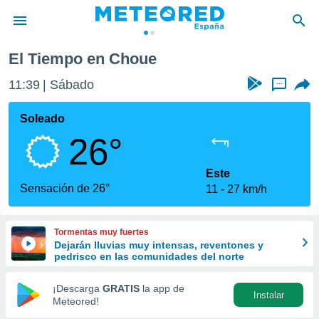
El Tiempo en Choue
privacidad
11:39
Sábado
...
o de
tiempo.com)
borado por
Soleado
es para
26°
ue la
 que se
e calidad.
Este
eder a este
Sensación de 26°
11
27 km/h
ediante las
opciones:
Tormentas muy fuertes
ookies y
Dejarán lluvias muy intensas, reventones y
e forma
pedrisco en las comunidades del norte
d digital
¡Descarga
GRATIS
la app de
Instalar
ada, basada
Meteored!
mación