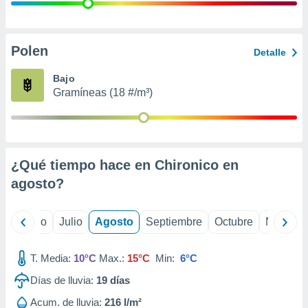
 seleccionar
o.
calización
precisa e
Polen
Detalle
ión mediante
Bajo
, publicidad
Gramíneas (18 #/m³)
dos,
 publicidad
,
ón de
¿Qué tiempo hace en Chironico en
 desarrollo
s.
agosto
?
tros 1199
ios
yo
Junio
Julio
Agosto
Septiembre
Octubre
Noviemb
T. Media:
10°C
Max.:
15°C
Min:
6°C
Días de lluvia:
19
días
Acum. de lluvia:
216 l/m²