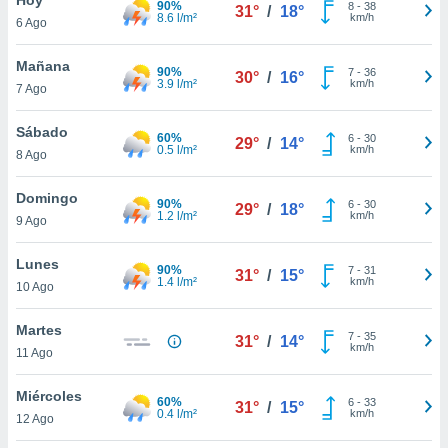
90%
8
-
38
31°
/
18°
8.6 l/m²
km/h
6 Ago
do en
 mismo.
sultar más
Mañana
90%
7
-
36
30°
/
16°
 en nuestra
3.9 l/m²
km/h
7 Ago
 Cookies
y
ualquier
Sábado
60%
6
-
30
29°
/
14°
0.5 l/m²
km/h
8 Ago
ento
 botón
ación de
Domingo
90%
6
-
30
29°
/
18°
kies
1.2 l/m²
km/h
9 Ago
 disponible
e nuestra
Lunes
90%
7
-
31
.
31°
/
15°
1.4 l/m²
km/h
10 Ago
IVAMENTE,
Martes
7
-
35
31°
/
14°
km/h
11 Ago
as
 a cookies
Miércoles
60%
6
-
33
31°
/
15°
0.4 l/m²
km/h
 no aceptar
12 Ago
ón de