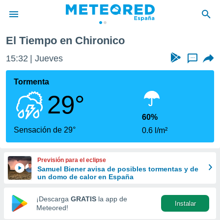
El Tiempo en Chironico
privacidad
15:32
Jueves
...
o de
tiempo.com)
borado por
Tormenta
es para
29°
ue la
 que se
e calidad.
60%
eder a este
Sensación de 29°
0.6 l/m²
ediante las
opciones:
Previsión para el eclipse
ookies y
Samuel Biener avisa de posibles tormentas y de
e forma
un domo de calor en España
d digital
¡Descarga
GRATIS
la app de
Instalar
ada, basada
Meteored!
mación