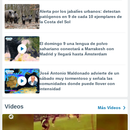
Alerta por los jabalíes urbanos: detectan
patógenos en 9 de cada 10 ejemplares de
la Costa del Sol
El domingo 9 una lengua de polvo
sahariano conectará a Marrakesh con
Madrid y llegará hasta Ámsterdam
José Antonio Maldonado advierte de un
sábado muy tormentoso y señala las
comunidades donde puede llover con
intensidad
Vídeos
Más Vídeos