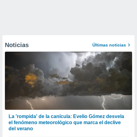
Noticias
Últimas noticias
La 'rompida' de la canícula: Evelio Gómez desvela
el fenómeno meteorológico que marca el declive
del verano