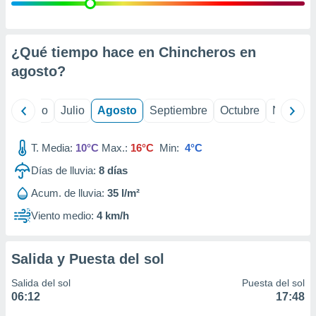
 seleccionar
o.
calización
precisa e
¿Qué tiempo hace en Chincheros en
ión mediante
agosto
?
, publicidad
yo
Junio
Julio
Agosto
Septiembre
Octubre
Noviemb
dos,
 publicidad
,
T. Media:
10°C
Max.:
16°C
Min:
4°C
ón de
Días de lluvia:
8
días
 desarrollo
s.
Acum. de lluvia:
35 l/m²
tros 1199
Viento medio:
4 km/h
ios
Salida y Puesta del sol
Salida del sol
Puesta del sol
06:12
17:48