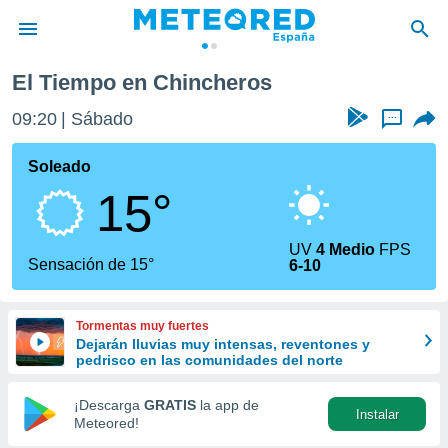
El Tiempo en Chincheros
privacidad
09:20
Sábado
...
o de
tiempo.com)
borado por
Soleado
es para
15°
ue la
 que se
e calidad.
UV
4 Medio
FPS
eder a este
Sensación de 15°
6-10
ediante las
opciones:
Tormentas muy fuertes
ookies y
Dejarán lluvias muy intensas, reventones y
e forma
pedrisco en las comunidades del norte
d digital
¡Descarga
GRATIS
la app de
Instalar
ada, basada
Meteored!
mación