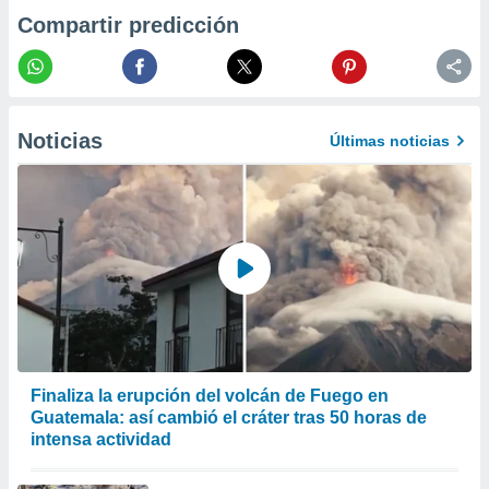
 la
Compartir predicción
da, crear un
personalizar
o, uso de
a la
Noticias
e contenido
Últimas noticias
do, medir el
 de la
medir el
 del
 comprender
 través de
s o a través
nación de
edentes de
fuentes,
y mejora de
os, uso de
Finaliza la erupción del volcán de Fuego en
ados con el
Guatemala: así cambió el cráter tras 50 horas de
 seleccionar
intensa actividad
o.
calización