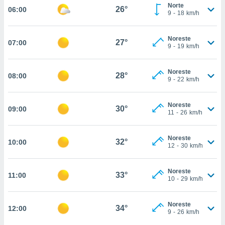
estra
Norte
26°
06:00
ara seguir
9
-
18
km/h
e contenido
stándares
ACEPTAR
Noreste
sin coste.
27°
07:00
Y
9
-
19
km/h
CONTINUAR
 botón
continuar",
Noreste
28°
08:00
der a la
CONFIGURACIÓN
9
-
22
km/h
ndo la
 de todas
, ya sean
Noreste
30°
09:00
11
-
26
km/h
de nuestros
 nos
Noreste
32°
10:00
 y análisis
12
-
30
km/h
tamiento en
b, así como
un perfil
Noreste
33°
11:00
10
-
29
km/h
para
ublicidad y
Noreste
34°
12:00
do en
9
-
26
km/h
 mismo.