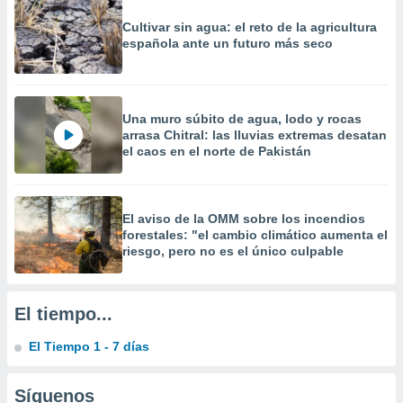
precisa e
Cultivar sin agua: el reto de la agricultura
ión mediante
española ante un futuro más seco
, publicidad
dos,
 publicidad
Una muro súbito de agua, lodo y rocas
,
arrasa Chitral: las lluvias extremas desatan
ón de
el caos en el norte de Pakistán
 desarrollo
s.
tros 1199
El aviso de la OMM sobre los incendios
ios
forestales: "el cambio climático aumenta el
riesgo, pero no es el único culpable
El tiempo...
El Tiempo 1 - 7 días
Síguenos