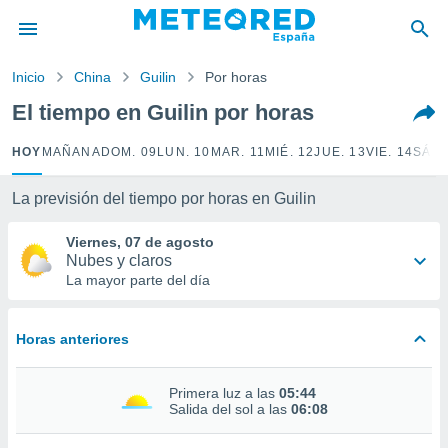
privacidad
o de
Inicio
China
Guilin
Por horas
tiempo.com)
borado por
El tiempo en Guilin por horas
es para
ue la
HOY
MAÑANA
DOM. 09
LUN. 10
MAR. 11
MIÉ. 12
JUE. 13
VIE. 14
SÁB.
 que se
e calidad.
eder a este
La previsión del tiempo por horas en Guilin
ediante las
opciones:
Viernes, 07 de agosto
Nubes y claros
ookies y
La mayor parte del día
e forma
Horas anteriores
d digital
ada, basada
mación
Primera luz a las
05:44
ediante
Salida del sol a las
06:08
ecnologías
nos permite