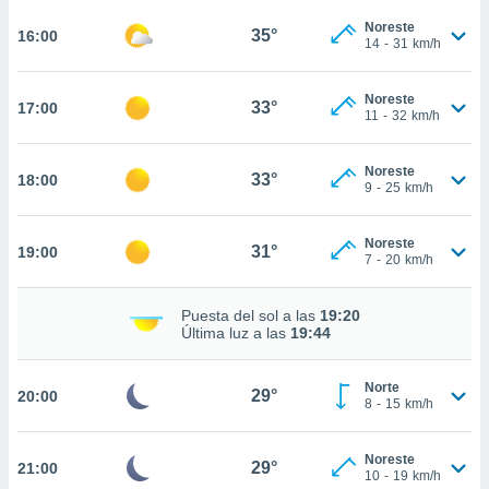
te
 de que
Noreste
35°
16:00
14
-
31
km/h
talarán
e sean
para
Noreste
33°
17:00
a
11
-
32
km/h
por el sitio
o se
Noreste
cookies para
33°
18:00
9
-
25
km/h
nto ni para
licidad o
Noreste
31°
19:00
7
-
20
km/h
ado, aunque
sualizar
Puesta del sol a las
19:20
general no
Última luz a las
19:44
ada. Puedes
 instalación
y acceder a
Norte
29°
20:00
io web a
8
-
15
km/h
ste abono
 botón
Noreste
.
29°
21:00
10
-
19
km/h