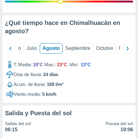
 seleccionar
o.
calización
precisa e
¿Qué tiempo hace en Chimalhuacán en
ión mediante
agosto
?
, publicidad
yo
Junio
Julio
Agosto
Septiembre
Octubre
Noviemb
dos,
 publicidad
,
T. Media:
18°C
Max.:
23°C
Min:
13°C
ón de
Días de lluvia:
24
días
 desarrollo
s.
Acum. de lluvia:
168 l/m²
tros 1199
Viento medio:
5 km/h
ios
Salida y Puesta del sol
Salida del sol
Puesta del sol
06:15
19:06