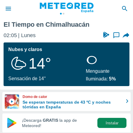
El Tiempo en Chimalhuacán
privacidad
02:05
Lunes
...
o de
tiempo.com)
borado por
Nubes y claros
es para
14°
ue la
 que se
e calidad.
Menguante
eder a este
Sensación de 14°
Iluminada:
5%
ediante las
opciones:
Domo de calor
ookies y
Se esperan temperaturas de 43 ºC y noches
e forma
tórridas en España
d digital
¡Descarga
GRATIS
la app de
Instalar
ada, basada
Meteored!
mación