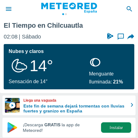
El Tiempo en Chilcuautla
privacidad
02:08
Sábado
...
o de
tiempo.com)
borado por
Nubes y claros
es para
14°
ue la
 que se
e calidad.
Menguante
eder a este
Sensación de 14°
Iluminada:
21%
ediante las
opciones:
Llega una vaguada
ookies y
Este fin de semana dejará tormentas con lluvias
e forma
fuertes y granizo en España
d digital
¡Descarga
GRATIS
la app de
Instalar
ada, basada
Meteored!
mación