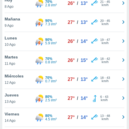
70%
21
-
45
26°
/
13°
2.8 l/m²
km/h
8 Ago
do en
 mismo.
sultar más
Mañana
90%
20
-
45
27°
/
13°
 en nuestra
7.3 l/m²
km/h
9 Ago
 Cookies
y
ualquier
Lunes
90%
19
-
47
26°
/
14°
5.9 l/m²
km/h
10 Ago
ento
 botón
ación de
Martes
70%
18
-
42
26°
/
15°
kies
0.8 l/m²
km/h
11 Ago
 disponible
e nuestra
Miércoles
70%
18
-
43
.
27°
/
13°
0.7 l/m²
km/h
12 Ago
IVAMENTE,
Jueves
80%
6
-
43
27°
/
14°
2.5 l/m²
km/h
13 Ago
as
 a cookies
Viernes
80%
13
-
48
27°
/
14°
4.5 l/m²
km/h
 no aceptar
14 Ago
ón de