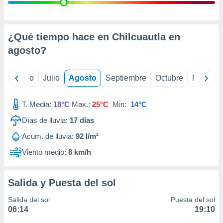
 seleccionar
o.
calización
precisa e
¿Qué tiempo hace en Chilcuautla en
ión mediante
agosto
?
, publicidad
yo
Junio
Julio
Agosto
Septiembre
Octubre
Noviemb
dos,
 publicidad
,
T. Media:
18°C
Max.:
25°C
Min:
14°C
ón de
Días de lluvia:
17
días
 desarrollo
s.
Acum. de lluvia:
92 l/m²
tros 1199
Viento medio:
8 km/h
ios
Salida y Puesta del sol
Salida del sol
Puesta del sol
06:14
19:10