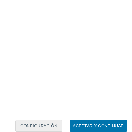
Calendario lunar
Lun
Mar
Mié
Jue
Vie
Sáb
Dom
6
7
8
9
10
11
12
13
14
15
16
17
18
19
CONFIGURACIÓN
ACEPTAR Y CONTINUAR