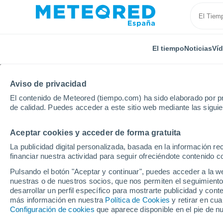
El tiempo
Noticias
Ví
Aviso de privacidad
El contenido de Meteored (tiempo.com) ha sido elaborado por pr
de calidad. Puedes acceder a este sitio web mediante las sigui
Aceptar cookies y acceder de forma gratuita
Inicio
Italia
Provincia de Sondrio
Chiesa Valmal
La publicidad digital personalizada, basada en la información r
financiar nuestra actividad para seguir ofreciéndote contenido c
El Tiempo en Chiesa V
Pulsando el botón "Aceptar y continuar", puedes acceder a la w
nuestras o de nuestros socios, que nos permiten el seguimiento
17:14
Jueves
desarrollar un perfil específico para mostrarte publicidad y co
más información en nuestra
Política de Cookies
y retirar en cu
Configuración de cookies
que aparece disponible en el pie de n
Lluvia débil