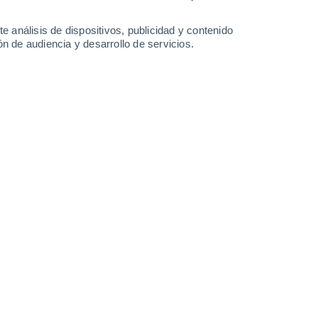
1.1 l/m²
3.6 l/m²
1.8 l/m²
0.3 l/m²
24°
/
11°
25°
/
12°
25°
/
11°
24°
/
13°
e análisis de dispositivos, publicidad y contenido
n de audiencia y desarrollo de servicios.
-
37
km/h
4
-
28
km/h
5
-
33
km/h
6
-
27
km/h
 6 de agosto
Suroeste
3 Medio
°
8
-
36 km/h
FPS:
6-10
Suroeste
2 Bajo
°
7
-
36 km/h
FPS:
no
Suroeste
1 Bajo
°
5
-
33 km/h
FPS:
no
Sur
0 Bajo
°
1
-
27 km/h
FPS:
no