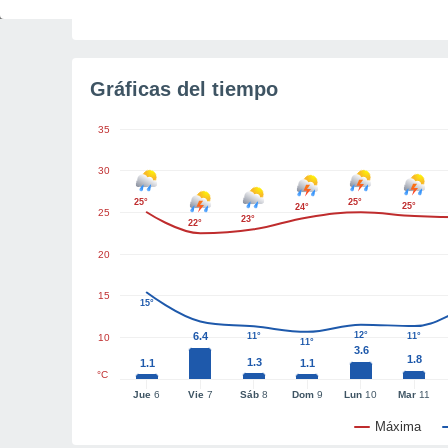
Luz diurna restante
4h 3m
Gráficas del tiempo
35
30
25°
25°
25°
24°
25
23°
22°
20
15
15°
6.4
12°
11°
11°
10
11°
3.6
1.8
1.3
1.1
1.1
°C
Jue
6
Vie
7
Sáb
8
Dom
9
Lun
10
Mar
11
Máxima