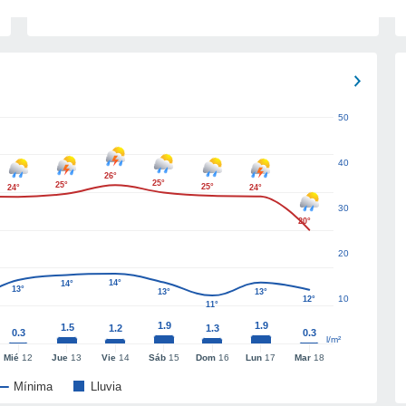
50
40
26°
25°
25°
25°
24°
24°
30
20°
20
14°
14°
13°
13°
13°
10
12°
11°
1.9
1.9
1.5
1.2
1.3
0.3
0.3
l/m²
Mié
12
Jue
13
Vie
14
Sáb
15
Dom
16
Lun
17
Mar
18
Mínima
Lluvia