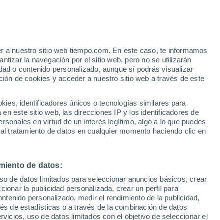
Parte de nieve
Pistas abiertas
Remontes
0 / 18
0 / 10
er a nuestro sitio web tiempo.com. En este caso, te informamos
Km esquiables
Nieve
tizar la navegación por el sitio web, pero no se utilizarán
- / 60
0 cm
dad o contenido personalizado, aunque sí podrás visualizar
ción de cookies y acceder a nuestro sitio web a través de este
Aviso de nivel rojo
Alerta extrema por altas
 de
temperaturas en Chiesa Valmalenco
es, identificadores únicos o tecnologías similares para
hoy
n este sitio web, las direcciones IP y los identificadores de
rsonales en virtud de un interés legítimo, algo a lo que puedes
 lluvia
Radar de lluvia
Satélites
Modelos
 al tratamiento de datos en cualquier momento haciendo clic en
miento de datos:
omingo
Lunes
Martes
Miércoles
uso de datos limitados para seleccionar anuncios básicos, crear
9 Ago
10 Ago
11 Ago
12 Ago
ccionar la publicidad personalizada, crear un perfil para
ontenido personalizado, medir el rendimiento de la publicidad,
vés de estadísticas o a través de la combinación de datos
rvicios, uso de datos limitados con el objetivo de seleccionar el
90%
90%
60%
70%