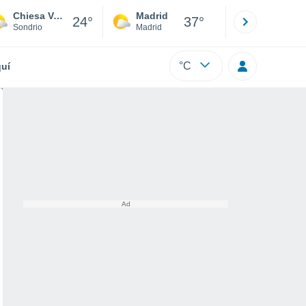
Chiesa Valmalenco
Madrid
Barcelona
24°
37°
Sondrio
Madrid
Barcelona
°C
uí