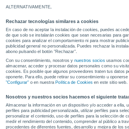
24°
ALTERNATIVAMENTE,
Rechazar tecnologías similares a cookies
60%
En caso de no aceptar la instalación de cookies, puedes acced
Sensación de 25°
0.1 l/m²
de que solo se instalarán cookies que sean necesarias para garan
cookies para analizar el comportamiento ni para mostrar publici
publicidad general no personalizada. Puedes rechazar la instala
abono pulsando el botón "Rechazar".
Previsión para el eclipse
Samuel Biener avisa de posibles tormentas y
Con su consentimiento, nosotros y
nuestros socios
usamos cooki
un domo de calor en España
almacenar, acceder y procesar datos personales como su visita e
cookies. Es posible que algunos proveedores traten tus datos pe
El Tiempo 1 - 7 días
Por horas
Actualidad
Mapa de
oponerte. Para ello, puede retirar su consentimiento u oponerse
"Configurar"
o en nuestra
Política de Cookies
en este sitio web.
Nosotros y nuestros socios hacemos el siguiente trata
Mañana
Sábado
D
Hoy
Almacenar la información en un dispositivo y/o acceder a ella, 
7 Ago
8 Ago
6 Ago
perfiles para publicidad personalizada, utilizar perfiles para sele
personalizar el contenido, uso de perfiles para la selección de c
medir el rendimiento del contenido, comprender al público a tra
procedentes de diferentes fuentes, desarrollo y mejora de los se
90%
70%
90%