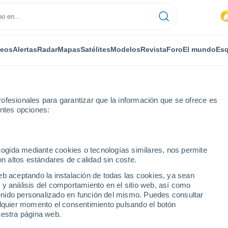
deos
Alertas
Radar
Mapas
Satélites
Modelos
Revista
Foro
El mundo
Esq
ofesionales para garantizar que la información que se ofrece es
entes opciones:
enco
ecogida mediante cookies o tecnologías similares, nos permite
on altos estándares de calidad sin coste.
almalenco
eb aceptando la instalación de todas las cookies, ya sean
 y análisis del comportamiento en el sitio web, así como
...
ntenido personalizado en función del mismo. Puedes consultar
alquier momento el consentimiento pulsando el botón
Por horas
uestra página web.
Cielos nubosos en las próximas
horas