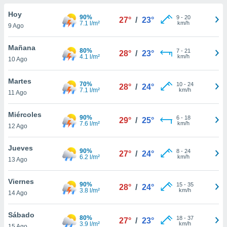
do en
Hoy
90%
9
-
20
27°
/
23°
 mismo.
7.1 l/m²
km/h
9 Ago
sultar más
 en nuestra
Mañana
80%
7
-
21
 Cookies
y
28°
/
23°
4.1 l/m²
km/h
10 Ago
ualquier
ento
Martes
70%
10
-
24
28°
/
24°
 botón
7.1 l/m²
km/h
11 Ago
ación de
kies
Miércoles
90%
6
-
18
 disponible
29°
/
25°
7.6 l/m²
km/h
12 Ago
e nuestra
.
Jueves
90%
8
-
24
27°
/
24°
6.2 l/m²
km/h
IVAMENTE,
13 Ago
Viernes
90%
15
-
35
28°
/
24°
as
3.8 l/m²
km/h
14 Ago
 a cookies
 no aceptar
Sábado
80%
18
-
37
27°
/
23°
ón de
3.9 l/m²
km/h
15 Ago