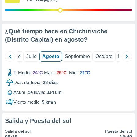
 seleccionar
o.
calización
precisa e
ión mediante
¿Qué tiempo hace en Chichiriviche
(Distrito Capital) en
agosto
?
, publicidad
dos,
yo
Junio
Julio
Agosto
Septiembre
Octubre
Noviemb
 publicidad
,
ón de
T. Media:
24°C
Max.:
29°C
Min:
21°C
 desarrollo
s.
Días de lluvia:
28
días
tros 1199
Acum. de lluvia:
334 l/m²
ios
Viento medio:
5 km/h
Salida y Puesta del sol
Salida del sol
Puesta del sol