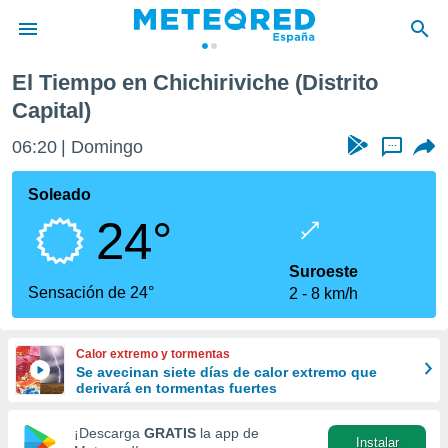
El Tiempo en Chichiriviche (Distrito
privacidad
Capital)
o de
tiempo.com)
06:20
Domingo
...
borado por
es para
Soleado
ue la
 que se
24°
e calidad.
eder a este
Suroeste
ediante las
Sensación de 24°
opciones:
2
8 km/h
ookies y
e forma
Calor extremo y tormentas
Se avecinan siete días de calor extremo que
derivará en tormentas fuertes
d digital
ada, basada
¡Descarga
GRATIS
la app de
mación
Instalar