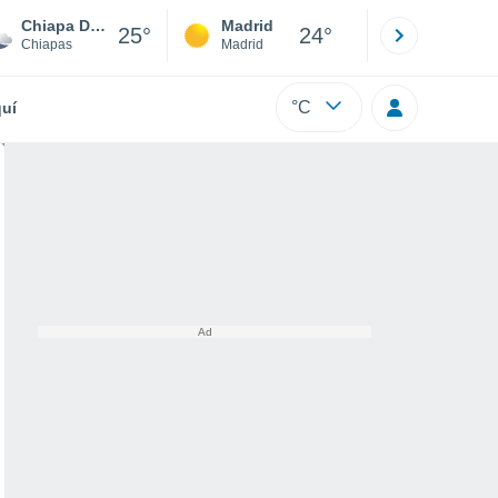
Chiapa De Corzo
Madrid
Barcelona
25°
24°
Chiapas
Madrid
Barcelona
°C
uí