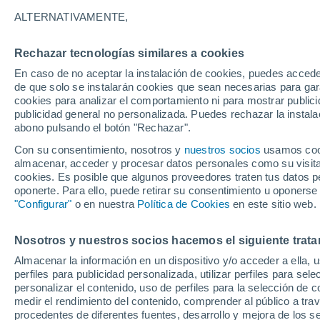
25°
ALTERNATIVAMENTE,
Rechazar tecnologías similares a cookies
Menguant
En caso de no aceptar la instalación de cookies, puedes acced
Iluminada
Sensación de 26°
de que solo se instalarán cookies que sean necesarias para garan
cookies para analizar el comportamiento ni para mostrar publici
publicidad general no personalizada. Puedes rechazar la instala
abono pulsando el botón "Rechazar".
Llega una vaguada
Este fin de semana dejará tormentas con lluv
Con su consentimiento, nosotros y
nuestros socios
usamos cooki
fuertes y granizo en España
almacenar, acceder y procesar datos personales como su visita e
cookies. Es posible que algunos proveedores traten tus datos pe
El Tiempo 1 - 7 días
Por horas
Actualidad
Mapa d
oponerte. Para ello, puede retirar su consentimiento u oponerse
"Configurar"
o en nuestra
Política de Cookies
en este sitio web.
Nosotros y nuestros socios hacemos el siguiente trata
Mañana
Domingo
Hoy
Almacenar la información en un dispositivo y/o acceder a ella, 
8 Ago
9 Ago
7 Ago
perfiles para publicidad personalizada, utilizar perfiles para sele
personalizar el contenido, uso de perfiles para la selección de c
medir el rendimiento del contenido, comprender al público a tra
procedentes de diferentes fuentes, desarrollo y mejora de los se
80%
90%
60%