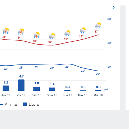
30
37°
35°
35°
34°
33°
33°
32°
20
10
23°
23°
23°
22°
22°
21°
20°
4.7
2.2
1.8
1.4
0.3
0.2
0.3
l/m²
Jue
13
Vie
14
Sáb
15
Dom
16
Lun
17
Mar
18
Mié
19
Mínima
Lluvia