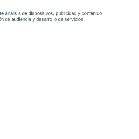
0.2 l/m²
1.1 l/m²
5.6 l/m²
2.2 l/m²
34°
/
22°
35°
/
22°
36°
/
23°
35°
/
22°
e análisis de dispositivos, publicidad y contenido
n de audiencia y desarrollo de servicios.
-
38
km/h
13
-
37
km/h
11
-
33
km/h
7
-
31
km/h
 de agosto
 nuboso
Suroeste
1 Bajo
4°
9
-
33 km/h
FPS:
no
s
Suroeste
0 Bajo
5°
2
-
24 km/h
FPS:
no
s
Norte
0 Bajo
1°
4
-
10 km/h
FPS:
no
s
Norte
0 Bajo
0°
8
-
22 km/h
FPS:
no