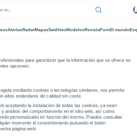
deos
Alertas
Radar
Mapas
Satélites
Modelos
Revista
Foro
El mundo
Esq
ofesionales para garantizar que la información que se ofrece es
entes opciones:
rzo
ecogida mediante cookies o tecnologías similares, nos permite
on altos estándares de calidad sin coste.
e Corzo
eb aceptando la instalación de todas las cookies, ya sean
 y análisis del comportamiento en el sitio web, así como
...
ntenido personalizado en función del mismo. Puedes consultar
alquier momento el consentimiento pulsando el botón
Por horas
uestra página web.
Intervalos nubosos en las
próximas horas