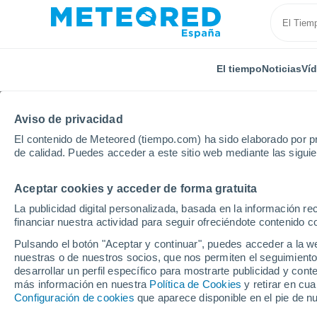
El tiempo
Noticias
Ví
Aviso de privacidad
El contenido de Meteored (tiempo.com) ha sido elaborado por pr
de calidad. Puedes acceder a este sitio web mediante las sigui
Aceptar cookies y acceder de forma gratuita
Inicio
México
Estado de Chiapas
Chiapa De Co
La publicidad digital personalizada, basada en la información r
financiar nuestra actividad para seguir ofreciéndote contenido c
El Tiempo en Chiapa D
Pulsando el botón "Aceptar y continuar", puedes acceder a la w
nuestras o de nuestros socios, que nos permiten el seguimiento
23:57
Viernes
desarrollar un perfil específico para mostrarte publicidad y co
más información en nuestra
Política de Cookies
y retirar en cu
Configuración de cookies
que aparece disponible en el pie de n
Nubes y claros