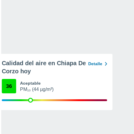
Calidad del aire en Chiapa De
Detalle
Corzo hoy
Aceptable
36
PM₁₀ (44 µg/m³)