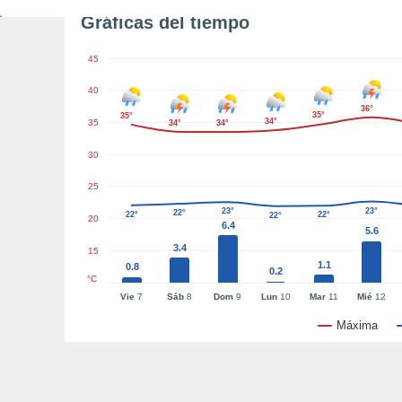
Gráficas del tiempo
45
40
36°
35°
35°
34°
35
34°
34°
30
25
23°
23°
22°
22°
22°
22°
20
6.4
5.6
3.4
15
1.1
0.8
0.2
°C
Vie
7
Sáb
8
Dom
9
Lun
10
Mar
11
Mié
12
Máxima