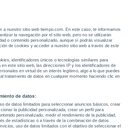
Riesgo de tormentas
Este fin de semana
e
er a nuestro sitio web tiempo.com. En este caso, te informamos
:
31%
tizar la navegación por el sitio web, pero no se utilizarán
dad o contenido personalizado, aunque sí podrás visualizar
ción de cookies y acceder a nuestro sitio web a través de este
ias
es, identificadores únicos o tecnologías similares para
n este sitio web, las direcciones IP y los identificadores de
rsonales en virtud de un interés legítimo, algo a lo que puedes
e nubosidad
Radar de lluvia
Satélites
Modelos
 al tratamiento de datos en cualquier momento haciendo clic en
miento de datos:
Lunes
Martes
Miércoles
Jueves
uso de datos limitados para seleccionar anuncios básicos, crear
10 Ago
11 Ago
12 Ago
13 Ago
ccionar la publicidad personalizada, crear un perfil para
ontenido personalizado, medir el rendimiento de la publicidad,
vés de estadísticas o a través de la combinación de datos
rvicios, uso de datos limitados con el objetivo de seleccionar el
60%
90%
90%
90%