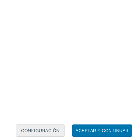
Calendario lunar
Lun
Mar
Mié
Jue
Vie
Sáb
Dom
7
8
9
10
11
12
13
14
15
16
17
18
19
20
CONFIGURACIÓN
ACEPTAR Y CONTINUAR