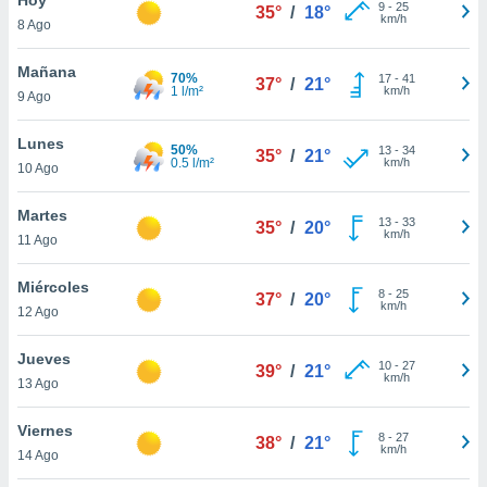
9
-
25
35°
/
18°
km/h
8 Ago
do en
 mismo.
sultar más
Mañana
70%
17
-
41
37°
/
21°
 en nuestra
1 l/m²
km/h
9 Ago
 Cookies
y
ualquier
Lunes
50%
13
-
34
35°
/
21°
0.5 l/m²
km/h
10 Ago
ento
 botón
ación de
Martes
13
-
33
35°
/
20°
kies
km/h
11 Ago
 disponible
e nuestra
Miércoles
8
-
25
.
37°
/
20°
km/h
12 Ago
IVAMENTE,
Jueves
10
-
27
39°
/
21°
km/h
13 Ago
as
 a cookies
Viernes
8
-
27
38°
/
21°
km/h
 no aceptar
14 Ago
ón de