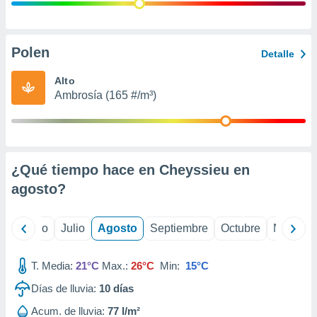
 seleccionar
o.
calización
precisa e
Polen
Detalle
ión mediante
Alto
, publicidad
Ambrosía (165 #/m³)
dos,
 publicidad
,
ón de
¿Qué tiempo hace en Cheyssieu en
 desarrollo
s.
agosto
?
tros 1199
ios
yo
Junio
Julio
Agosto
Septiembre
Octubre
Noviemb
T. Media:
21°C
Max.:
26°C
Min:
15°C
Días de lluvia:
10
días
Acum. de lluvia:
77 l/m²