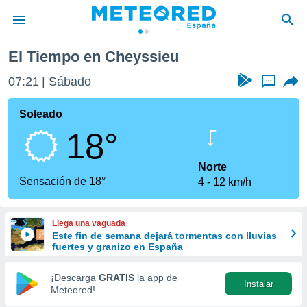
El Tiempo en Cheyssieu
privacidad
07:21
Sábado
...
o de
tiempo.com)
borado por
Soleado
es para
18°
ue la
 que se
e calidad.
Norte
eder a este
Sensación de 18°
4
12 km/h
ediante las
opciones:
Llega una vaguada
ookies y
Este fin de semana dejará tormentas con lluvias
e forma
fuertes y granizo en España
d digital
¡Descarga
GRATIS
la app de
Instalar
ada, basada
Meteored!
mación