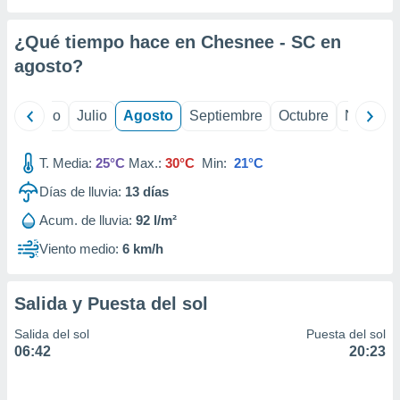
 seleccionar
o.
¿Qué tiempo hace en Chesnee - SC en
calización
precisa e
agosto
?
ión mediante
, publicidad
yo
Junio
Julio
Agosto
Septiembre
Octubre
Noviemb
dos,
T. Media:
25°C
Max.:
30°C
Min:
21°C
 publicidad
,
Días de lluvia:
13
días
ón de
 desarrollo
Acum. de lluvia:
92 l/m²
s.
Viento medio:
6 km/h
tros 1199
ios
Salida y Puesta del sol
Salida del sol
Puesta del sol
06:42
20:23