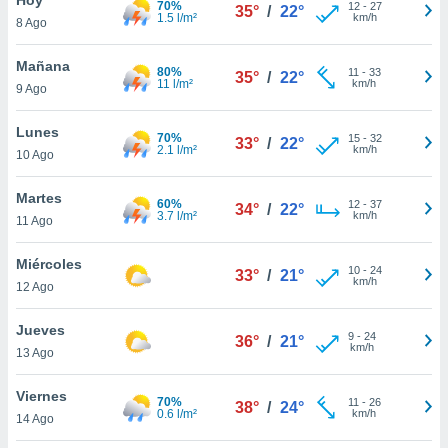
70%
12
-
27
35°
/
22°
1.5 l/m²
km/h
8 Ago
do en
 mismo.
sultar más
Mañana
80%
11
-
33
35°
/
22°
 en nuestra
11 l/m²
km/h
9 Ago
 Cookies
y
ualquier
Lunes
70%
15
-
32
33°
/
22°
2.1 l/m²
km/h
10 Ago
ento
 botón
ación de
Martes
60%
12
-
37
34°
/
22°
kies
3.7 l/m²
km/h
11 Ago
 disponible
e nuestra
Miércoles
10
-
24
.
33°
/
21°
km/h
12 Ago
IVAMENTE,
Jueves
9
-
24
36°
/
21°
km/h
13 Ago
as
 a cookies
Viernes
70%
11
-
26
38°
/
24°
0.6 l/m²
km/h
 no aceptar
14 Ago
ón de