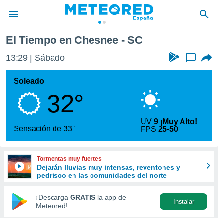
El Tiempo en Chesnee - SC
privacidad
13:29
Sábado
...
o de
tiempo.com)
borado por
Soleado
es para
32°
ue la
 que se
e calidad.
UV
9 ¡Muy Alto!
eder a este
Sensación de 33°
FPS
25-50
ediante las
opciones:
Tormentas muy fuertes
ookies y
Dejarán lluvias muy intensas, reventones y
e forma
pedrisco en las comunidades del norte
d digital
¡Descarga
GRATIS
la app de
Instalar
ada, basada
Meteored!
mación