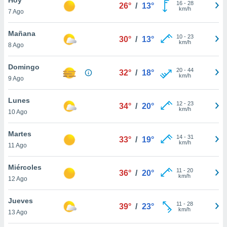
16
-
28
26°
/
13°
km/h
7 Ago
do en
 mismo.
sultar más
Mañana
10
-
23
30°
/
13°
 en nuestra
km/h
8 Ago
 Cookies
y
ualquier
Domingo
20
-
44
32°
/
18°
km/h
9 Ago
ento
 botón
ación de
Lunes
12
-
23
34°
/
20°
kies
km/h
10 Ago
 disponible
e nuestra
Martes
14
-
31
.
33°
/
19°
km/h
11 Ago
IVAMENTE,
Miércoles
11
-
20
36°
/
20°
km/h
12 Ago
as
 a cookies
Jueves
11
-
28
39°
/
23°
km/h
 no aceptar
13 Ago
ón de