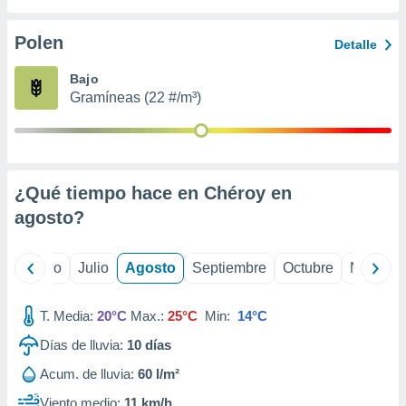
 seleccionar
o.
Polen
Detalle
calización
precisa e
Bajo
ión mediante
Gramíneas (22 #/m³)
, publicidad
dos,
 publicidad
,
¿Qué tiempo hace en Chéroy en
ón de
agosto
?
 desarrollo
s.
tros 1199
yo
Junio
Julio
Agosto
Septiembre
Octubre
Noviemb
ios
T. Media:
20°C
Max.:
25°C
Min:
14°C
Días de lluvia:
10
días
Acum. de lluvia:
60 l/m²
Viento medio:
11 km/h