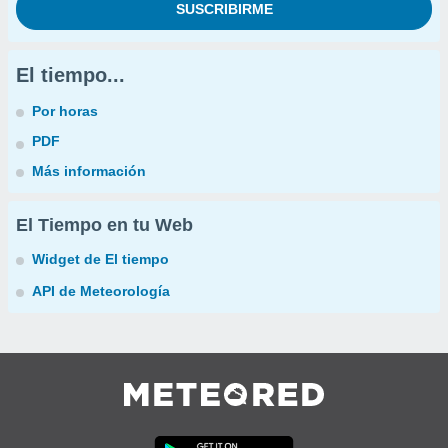
El tiempo...
Por horas
PDF
Más información
El Tiempo en tu Web
Widget de El tiempo
API de Meteorología