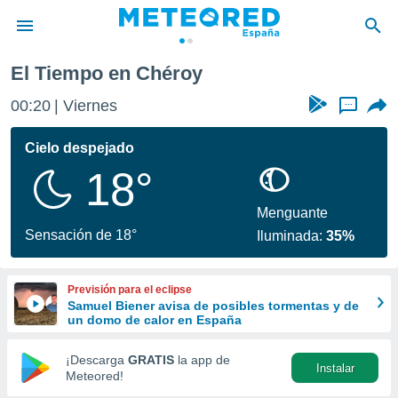
y
El Tiempo en Chéroy
privacidad
00:20
Viernes
...
o de
tiempo.com)
borado por
Cielo despejado
es para
18°
ue la
 que se
e calidad.
Menguante
eder a este
Sensación de 18°
Iluminada:
35%
ediante las
opciones:
Previsión para el eclipse
ookies y
Samuel Biener avisa de posibles tormentas y de
e forma
un domo de calor en España
d digital
¡Descarga
GRATIS
la app de
Instalar
ada, basada
Meteored!
mación