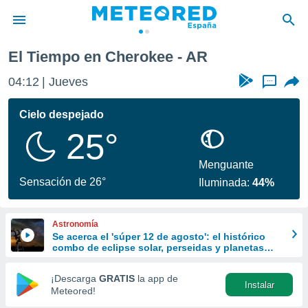
El Tiempo en Cherokee - AR
privacidad
04:12
Jueves
...
o de
tiempo.com)
borado por
Cielo despejado
es para
25°
ue la
 que se
e calidad.
Menguante
eder a este
Sensación de 26°
Iluminada:
44%
ediante las
opciones:
Astronomía
ookies y
Se acerca el 'súper 12 de agosto': el histórico
e forma
combo de eclipse solar, perseidas y planetas
alineados
d digital
¡Descarga
GRATIS
la app de
Instalar
ada, basada
Meteored!
mación