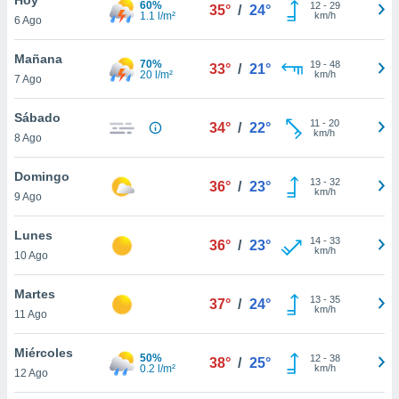
60%
12
-
29
35°
/
24°
1.1 l/m²
km/h
6 Ago
do en
 mismo.
sultar más
Mañana
70%
19
-
48
33°
/
21°
 en nuestra
20 l/m²
km/h
7 Ago
 Cookies
y
ualquier
Sábado
11
-
20
34°
/
22°
km/h
8 Ago
ento
 botón
ación de
Domingo
13
-
32
36°
/
23°
kies
km/h
9 Ago
 disponible
e nuestra
Lunes
14
-
33
.
36°
/
23°
km/h
10 Ago
IVAMENTE,
Martes
13
-
35
37°
/
24°
km/h
11 Ago
as
 a cookies
Miércoles
50%
12
-
38
38°
/
25°
0.2 l/m²
km/h
 no aceptar
12 Ago
ón de