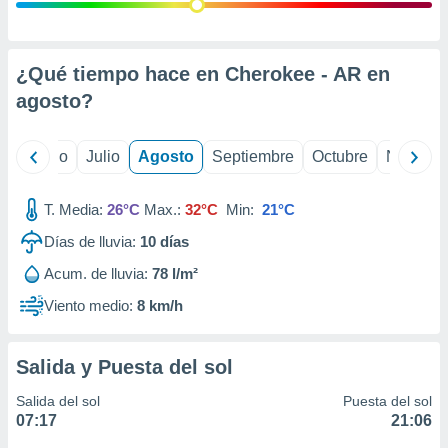
 seleccionar
o.
calización
precisa e
¿Qué tiempo hace en Cherokee - AR en
ión mediante
agosto
?
, publicidad
yo
Junio
Julio
Agosto
Septiembre
Octubre
Noviemb
dos,
 publicidad
,
T. Media:
26°C
Max.:
32°C
Min:
21°C
ón de
Días de lluvia:
10
días
 desarrollo
s.
Acum. de lluvia:
78 l/m²
tros 1199
Viento medio:
8 km/h
ios
Salida y Puesta del sol
Salida del sol
Puesta del sol
07:17
21:06