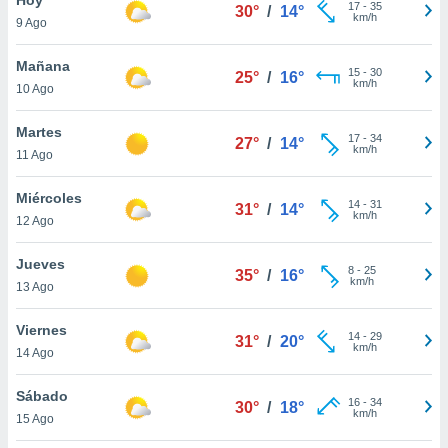
17
-
35
30°
/
14°
km/h
9 Ago
do en
 mismo.
sultar más
Mañana
15
-
30
25°
/
16°
 en nuestra
km/h
10 Ago
 Cookies
y
ualquier
Martes
17
-
34
27°
/
14°
km/h
11 Ago
ento
 botón
ación de
Miércoles
14
-
31
31°
/
14°
kies
km/h
12 Ago
 disponible
e nuestra
Jueves
8
-
25
.
35°
/
16°
km/h
13 Ago
IVAMENTE,
Viernes
14
-
29
31°
/
20°
km/h
14 Ago
as
 a cookies
Sábado
16
-
34
30°
/
18°
km/h
 no aceptar
15 Ago
ón de