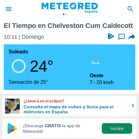
um Caldecott
El Tiempo en Chelveston Cum Caldecott
privacidad
10:11
Domingo
...
o de
tiempo.com)
borado por
Soleado
es para
24°
ue la
 que se
e calidad.
Oeste
eder a este
Sensación de 25°
7
20 km/h
ediante las
opciones:
¿Lloverá en el eclipse?
ookies y
Consulta el mapa de nubes y lluvia para el
e forma
miércoles en España
d digital
¡Descarga
GRATIS
la app de
Instalar
ada, basada
Meteored!
mación