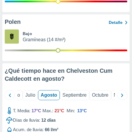
 seleccionar
o.
calización
precisa e
Polen
Detalle
ión mediante
Bajo
, publicidad
Gramíneas (14 #/m³)
dos,
 publicidad
,
ón de
¿Qué tiempo hace en Chelveston Cum
 desarrollo
s.
Caldecott en
agosto
?
tros 1199
ios
yo
Junio
Julio
Agosto
Septiembre
Octubre
Noviemb
T. Media:
17°C
Max.:
21°C
Min:
13°C
Días de lluvia:
12
días
Acum. de lluvia:
66 l/m²