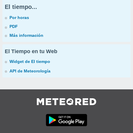
El tiempo...
Por horas
PDF
Más información
El Tiempo en tu Web
Widget de El tiempo
API de Meteorología