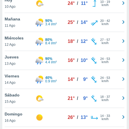
10
-
19
24°
/
11°
km/h
10 Ago
do en
 mismo.
sultar más
Mañana
90%
20
-
42
25°
/
14°
 en nuestra
3.4 l/m²
km/h
11 Ago
 Cookies
y
ualquier
Miércoles
80%
27
-
57
18°
/
12°
8.4 l/m²
km/h
12 Ago
ento
 botón
ación de
Jueves
90%
24
-
53
16°
/
10°
kies
4.4 l/m²
km/h
13 Ago
 disponible
e nuestra
Viernes
40%
24
-
53
.
14°
/
9°
0.9 l/m²
km/h
14 Ago
IVAMENTE,
Sábado
18
-
37
21°
/
9°
km/h
15 Ago
as
 a cookies
Domingo
14
-
33
26°
/
13°
km/h
 no aceptar
16 Ago
ón de