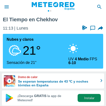
El Tiempo en Chekhov
privacidad
11:13
Lunes
...
o de
tiempo.com)
borado por
Nubes y claros
es para
21°
ue la
 que se
e calidad.
UV
4 Medio
FPS
eder a este
Sensación de 21°
6-10
ediante las
opciones:
Domo de calor
ookies y
Se esperan temperaturas de 43 ºC y noches
e forma
tórridas en España
d digital
¡Descarga
GRATIS
la app de
Instalar
ada, basada
Meteored!
mación