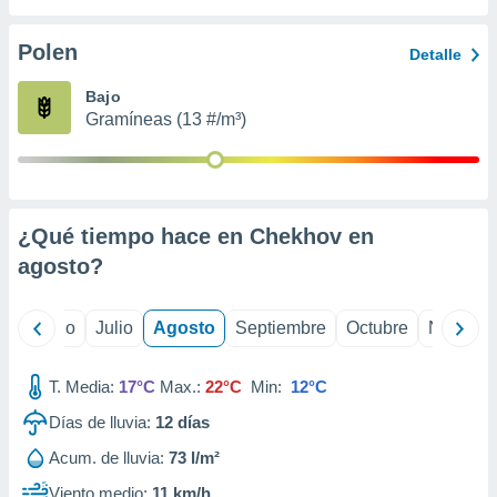
 seleccionar
o.
Polen
Detalle
calización
precisa e
Bajo
ión mediante
Gramíneas (13 #/m³)
, publicidad
dos,
 publicidad
,
¿Qué tiempo hace en Chekhov en
ón de
agosto
?
 desarrollo
s.
tros 1199
yo
Junio
Julio
Agosto
Septiembre
Octubre
Noviemb
ios
T. Media:
17°C
Max.:
22°C
Min:
12°C
Días de lluvia:
12
días
Acum. de lluvia:
73 l/m²
Viento medio:
11 km/h