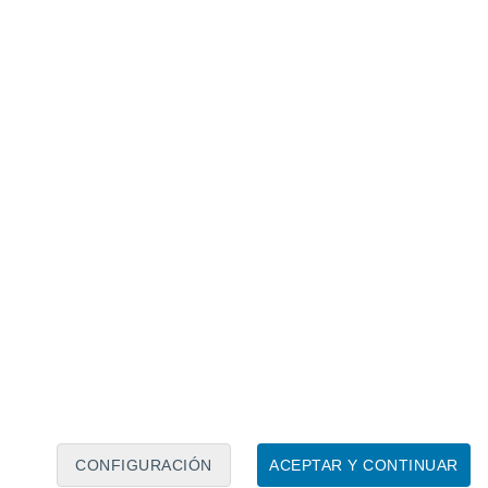
Calendario lunar
Lun
Mar
Mié
Jue
Vie
Sáb
Dom
7
8
9
10
11
12
13
14
15
16
17
18
19
20
CONFIGURACIÓN
ACEPTAR Y CONTINUAR