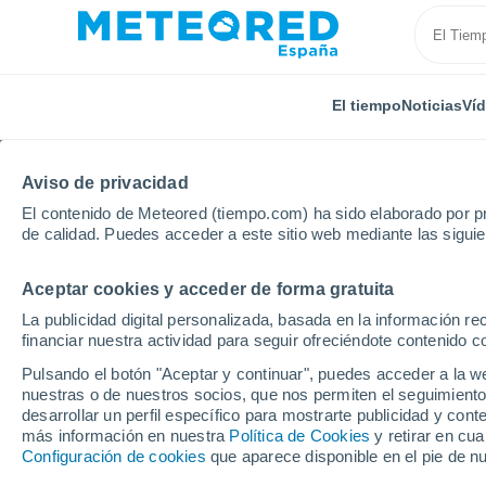
El tiempo
Noticias
Ví
Aviso de privacidad
El contenido de Meteored (tiempo.com) ha sido elaborado por pr
de calidad. Puedes acceder a este sitio web mediante las sigui
Aceptar cookies y acceder de forma gratuita
Inicio
Francia
Occitania
Lozère
Chauchaille
La publicidad digital personalizada, basada en la información r
financiar nuestra actividad para seguir ofreciéndote contenido c
El Tiempo en Chauchai
Pulsando el botón "Aceptar y continuar", puedes acceder a la w
nuestras o de nuestros socios, que nos permiten el seguimiento
04:40
Viernes
desarrollar un perfil específico para mostrarte publicidad y co
más información en nuestra
Política de Cookies
y retirar en cu
Configuración de cookies
que aparece disponible en el pie de n
Cielo despejado