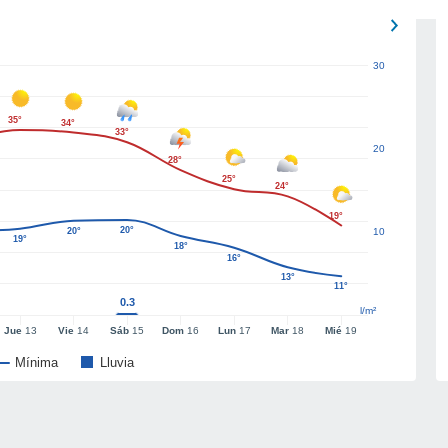
30
35°
34°
33°
20
28°
25°
24°
19°
20°
20°
10
19°
18°
16°
13°
11°
0.3
l/m²
Jue
13
Vie
14
Sáb
15
Dom
16
Lun
17
Mar
18
Mié
19
Mínima
Lluvia