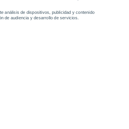
1.2 l/m²
28°
/
15°
32°
/
16°
33°
/
18°
35°
/
19°
e análisis de dispositivos, publicidad y contenido
n de audiencia y desarrollo de servicios.
-
29
km/h
11
-
30
km/h
11
-
27
km/h
12
-
36
km/h
agosto
Oeste
0 Bajo
1
-
5 km/h
FPS:
no
Norte
0 Bajo
1
-
4 km/h
FPS:
no
Oeste
0 Bajo
1
-
9 km/h
FPS:
no
Norte
5 Medio
7
-
22 km/h
FPS:
6-10