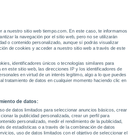
e
er a nuestro sitio web tiempo.com. En este caso, te informamos
:
35%
tizar la navegación por el sitio web, pero no se utilizarán
dad o contenido personalizado, aunque sí podrás visualizar
ción de cookies y acceder a nuestro sitio web a través de este
 de
es, identificadores únicos o tecnologías similares para
n este sitio web, las direcciones IP y los identificadores de
rsonales en virtud de un interés legítimo, algo a lo que puedes
 temperatura
Radar de lluvia
Satélites
Modelos
 al tratamiento de datos en cualquier momento haciendo clic en
miento de datos:
Lunes
Martes
Miércoles
Jueves
uso de datos limitados para seleccionar anuncios básicos, crear
10 Ago
11 Ago
12 Ago
13 Ago
ccionar la publicidad personalizada, crear un perfil para
ontenido personalizado, medir el rendimiento de la publicidad,
vés de estadísticas o a través de la combinación de datos
rvicios, uso de datos limitados con el objetivo de seleccionar el
80%