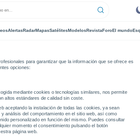
deos
Alertas
Radar
Mapas
Satélites
Modelos
Revista
Foro
El mundo
Esq
ofesionales para garantizar que la información que se ofrece es
entes opciones:
s
ecogida mediante cookies o tecnologías similares, nos permite
on altos estándares de calidad sin coste.
lles
eb aceptando la instalación de todas las cookies, ya sean
 y análisis del comportamiento en el sitio web, así como
...
ntenido personalizado en función del mismo. Puedes consultar
alquier momento el consentimiento pulsando el botón
Por horas
uestra página web.
Cielos despejados en las
próximas horas