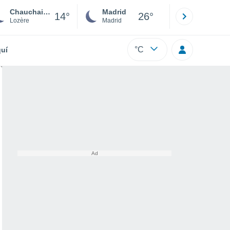
Chauchailles
Madrid
Barcelona
14°
26°
Lozère
Madrid
Barcelona
°C
uí