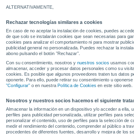
14°
ALTERNATIVAMENTE,
Rechazar tecnologías similares a cookies
Menguant
En caso de no aceptar la instalación de cookies, puedes acced
Iluminada
Sensación de 14°
de que solo se instalarán cookies que sean necesarias para garan
cookies para analizar el comportamiento ni para mostrar publici
publicidad general no personalizada. Puedes rechazar la instala
abono pulsando el botón "Rechazar".
Previsión para el eclipse
Samuel Biener avisa de posibles tormentas y
Con su consentimiento, nosotros y
nuestros socios
usamos cooki
un domo de calor en España
almacenar, acceder y procesar datos personales como su visita e
cookies. Es posible que algunos proveedores traten tus datos pe
El Tiempo 1 - 7 días
Por horas
Actualidad
Mapa de
oponerte. Para ello, puede retirar su consentimiento u oponerse
"Configurar"
o en nuestra
Política de Cookies
en este sitio web.
Nosotros y nuestros socios hacemos el siguiente trata
Mañana
Domingo
Hoy
Almacenar la información en un dispositivo y/o acceder a ella, 
8 Ago
9 Ago
7 Ago
perfiles para publicidad personalizada, utilizar perfiles para sele
personalizar el contenido, uso de perfiles para la selección de c
medir el rendimiento del contenido, comprender al público a tra
procedentes de diferentes fuentes, desarrollo y mejora de los se
80%