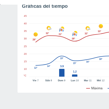
Gráficas del tiempo
45
40
35
33°
32°
32°
31°
30
28°
28°
25
20
19°
18°
15
16°
15°
3.9
14°
12°
10
1.2
°C
Vie
7
Sáb
8
Dom
9
Lun
10
Mar
11
Mié
12
Máxima