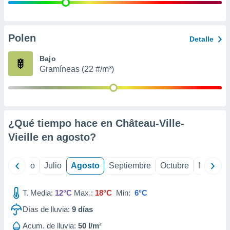
 seleccionar
o.
calización
precisa e
Polen
Detalle
ión mediante
Bajo
, publicidad
Gramíneas (22 #/m³)
dos,
 publicidad
,
ón de
¿Qué tiempo hace en Château-Ville-
 desarrollo
s.
Vieille en
agosto
?
tros 1199
ios
yo
Junio
Julio
Agosto
Septiembre
Octubre
Noviemb
T. Media:
12°C
Max.:
18°C
Min:
6°C
Días de lluvia:
9
días
Acum. de lluvia:
50 l/m²