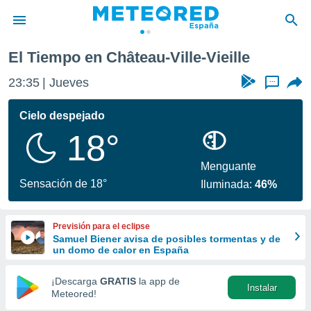
Château-Ville-Vieille
El Tiempo en Château-Ville-Vieille
privacidad
23:35
Jueves
...
o de
tiempo.com)
borado por
Cielo despejado
es para
18°
ue la
 que se
e calidad.
Menguante
eder a este
Sensación de 18°
Iluminada:
46%
ediante las
opciones:
Previsión para el eclipse
ookies y
Samuel Biener avisa de posibles tormentas y de
e forma
un domo de calor en España
d digital
¡Descarga
GRATIS
la app de
Instalar
ada, basada
Meteored!
mación