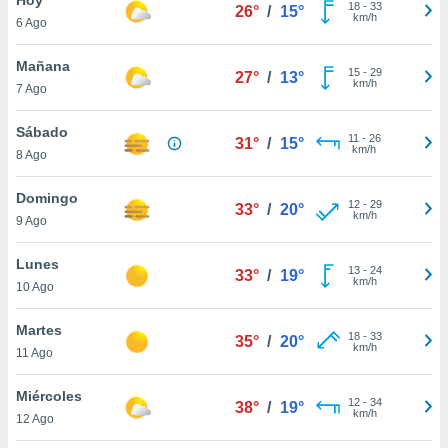
18
-
33
26°
/
15°
km/h
6 Ago
do en
 mismo.
sultar más
Mañana
15
-
29
27°
/
13°
 en nuestra
km/h
7 Ago
 Cookies
y
ualquier
Sábado
11
-
26
31°
/
15°
km/h
8 Ago
ento
 botón
ación de
Domingo
12
-
29
33°
/
20°
kies
km/h
9 Ago
 disponible
e nuestra
Lunes
13
-
24
.
33°
/
19°
km/h
10 Ago
IVAMENTE,
Martes
18
-
33
35°
/
20°
km/h
11 Ago
as
 a cookies
Miércoles
12
-
34
38°
/
19°
km/h
 no aceptar
12 Ago
ón de