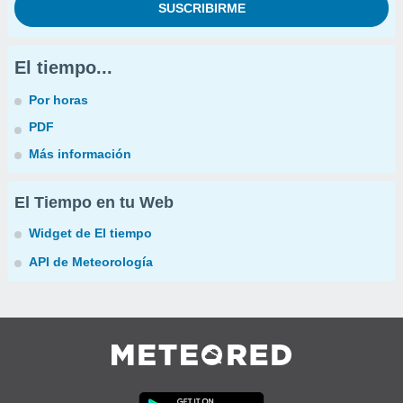
El tiempo...
Por horas
PDF
Más información
El Tiempo en tu Web
Widget de El tiempo
API de Meteorología