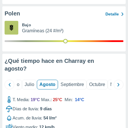
 seleccionar
o.
Polen
Detalle
calización
precisa e
Bajo
ión mediante
Gramíneas (24 #/m³)
, publicidad
dos,
 publicidad
,
¿Qué tiempo hace en Charray en
ón de
agosto
?
 desarrollo
s.
tros 1199
yo
Junio
Julio
Agosto
Septiembre
Octubre
Noviemb
ios
T. Media:
19°C
Max.:
25°C
Min:
14°C
Días de lluvia:
9
días
Acum. de lluvia:
54 l/m²
Viento medio:
12 km/h