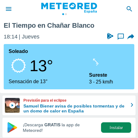
El Tiempo en Chañar Blanco
privacidad
18:14
Jueves
...
o de
tiempo.com)
borado por
Soleado
es para
13°
ue la
 que se
e calidad.
Sureste
eder a este
Sensación de 13°
3
25 km/h
ediante las
opciones:
Previsión para el eclipse
ookies y
Samuel Biener avisa de posibles tormentas y de
e forma
un domo de calor en España
d digital
¡Descarga
GRATIS
la app de
Instalar
ada, basada
Meteored!
mación