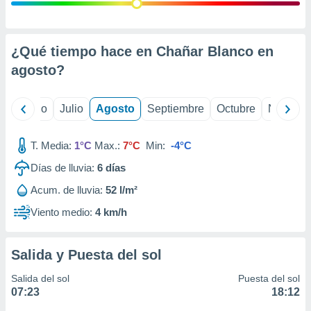
 seleccionar
o.
calización
precisa e
¿Qué tiempo hace en Chañar Blanco en
ión mediante
agosto
?
, publicidad
yo
Junio
Julio
Agosto
Septiembre
Octubre
Noviemb
dos,
 publicidad
,
T. Media:
1°C
Max.:
7°C
Min:
-4°C
ón de
Días de lluvia:
6
días
 desarrollo
s.
Acum. de lluvia:
52 l/m²
tros 1199
Viento medio:
4 km/h
ios
Salida y Puesta del sol
Salida del sol
Puesta del sol
07:23
18:12