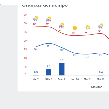
Gráficas del tiempo
35
30
28°
28°
24°
24°
25
23°
23°
20
18°
15
16°
16°
13°
13°
12°
10
13
6.2
5
0.5
0.4
°C
Vie
7
Sáb
8
Dom
9
Lun
10
Mar
11
Mié
12
Máxima