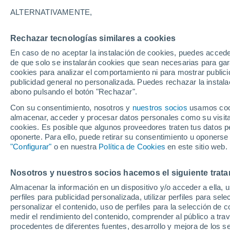
25°
ALTERNATIVAMENTE,
Rechazar tecnologías similares a cookies
Suroeste
En caso de no aceptar la instalación de cookies, puedes acced
Sensación de 26°
10
-
23 km
de que solo se instalarán cookies que sean necesarias para garan
cookies para analizar el comportamiento ni para mostrar publici
publicidad general no personalizada. Puedes rechazar la instala
abono pulsando el botón "Rechazar".
El Tiempo 1 - 7 días
Por horas
Actualidad
Mapa d
Con su consentimiento, nosotros y
nuestros socios
usamos cooki
almacenar, acceder y procesar datos personales como su visita e
cookies. Es posible que algunos proveedores traten tus datos pe
oponerte. Para ello, puede retirar su consentimiento u oponerse
Mañana
Domingo
Hoy
"Configurar"
o en nuestra
Política de Cookies
en este sitio web.
8 Ago
9 Ago
7 Ago
Nosotros y nuestros socios hacemos el siguiente trata
Almacenar la información en un dispositivo y/o acceder a ella, 
90%
80%
50%
perfiles para publicidad personalizada, utilizar perfiles para sele
6.2 l/m²
13 l/m²
0.5 l/m²
personalizar el contenido, uso de perfiles para la selección de c
28°
/
18°
24°
/
16°
28°
/
16°
medir el rendimiento del contenido, comprender al público a tra
procedentes de diferentes fuentes, desarrollo y mejora de los se