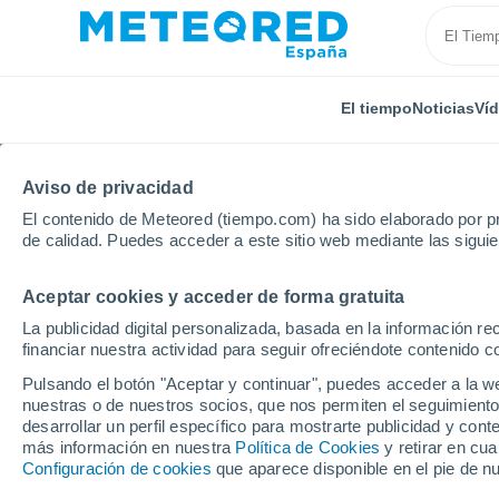
El tiempo
Noticias
Ví
Aviso de privacidad
El contenido de Meteored (tiempo.com) ha sido elaborado por pr
de calidad. Puedes acceder a este sitio web mediante las sigui
Aceptar cookies y acceder de forma gratuita
Inicio
Rusia
Mordovia
Chamzinka
La publicidad digital personalizada, basada en la información r
financiar nuestra actividad para seguir ofreciéndote contenido c
El Tiempo en Chamzin
Pulsando el botón "Aceptar y continuar", puedes acceder a la w
nuestras o de nuestros socios, que nos permiten el seguimiento
10:15
Viernes
desarrollar un perfil específico para mostrarte publicidad y co
más información en nuestra
Política de Cookies
y retirar en cu
Configuración de cookies
que aparece disponible en el pie de n
Soleado