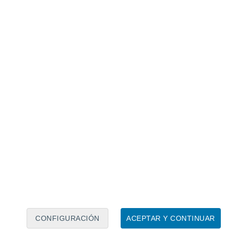
Calendario lunar
Lun
Mar
Mié
Jue
Vie
Sáb
Dom
7
8
9
10
11
12
13
14
15
16
17
18
19
20
CONFIGURACIÓN
ACEPTAR Y CONTINUAR