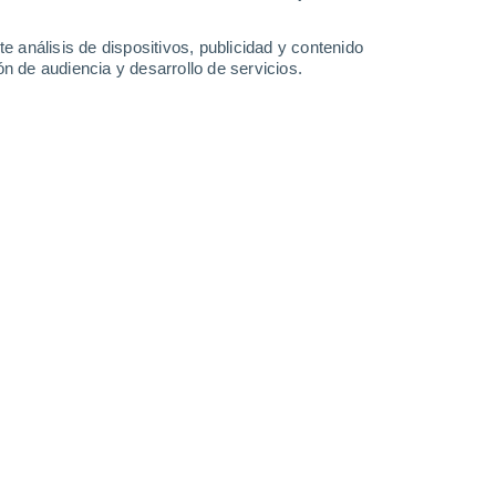
-
27
km/h
10
-
21
km/h
12
-
29
km/h
15
-
36
km/h
e análisis de dispositivos, publicidad y contenido
n de audiencia y desarrollo de servicios.
osto
Suroeste
5 Medio
10
-
23 km/h
FPS:
6-10
Suroeste
6 Alto
11
-
24 km/h
FPS:
15-25
Suroeste
6 Alto
11
-
25 km/h
FPS:
15-25
Suroeste
6 Alto
11
-
26 km/h
FPS:
15-25
Suroeste
5 Medio
12
-
25 km/h
FPS:
6-10