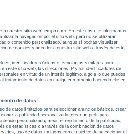
er a nuestro sitio web tiempo.com. En este caso, te informamos
/h
tizar la navegación por el sitio web, pero no se utilizarán
dad o contenido personalizado, aunque sí podrás visualizar
ción de cookies y acceder a nuestro sitio web a través de este
e nubosidad
Radar de lluvia
Satélites
Modelos
es, identificadores únicos o tecnologías similares para
n este sitio web, las direcciones IP y los identificadores de
rsonales en virtud de un interés legítimo, algo a lo que puedes
 al tratamiento de datos en cualquier momento haciendo clic en
Lunes
Martes
Miércoles
Jueves
10 Ago
11 Ago
12 Ago
13 Ago
miento de datos:
uso de datos limitados para seleccionar anuncios básicos, crear
70%
70%
ccionar la publicidad personalizada, crear un perfil para
0.4 l/m²
0.2 l/m²
ontenido personalizado, medir el rendimiento de la publicidad,
23°
/
13°
23°
/
12°
24°
/
13°
20°
/
11°
vés de estadísticas o a través de la combinación de datos
rvicios, uso de datos limitados con el objetivo de seleccionar el