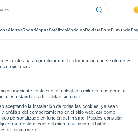
deos
Alertas
Radar
Mapas
Satélites
Modelos
Revista
Foro
El mundo
Esq
ofesionales para garantizar que la información que se ofrece es
entes opciones:
ecogida mediante cookies o tecnologías similares, nos permite
on altos estándares de calidad sin coste.
ka
eb aceptando la instalación de todas las cookies, ya sean
 y análisis del comportamiento en el sitio web, así como
...
ntenido personalizado en función del mismo. Puedes consultar
alquier momento el consentimiento pulsando el botón
Por horas
uestra página web.
Intervalos nubosos en las
próximas horas