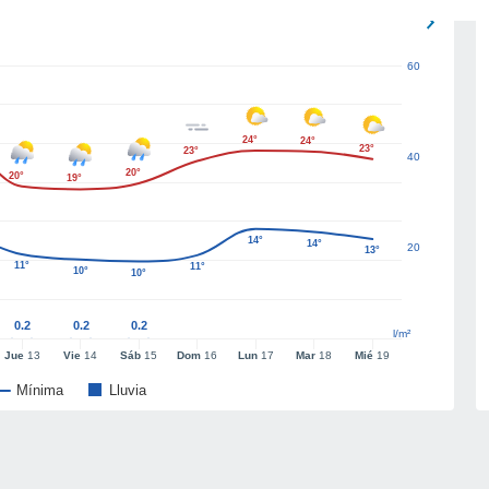
60
24°
24°
23°
23°
40
20°
20°
19°
14°
14°
20
13°
11°
11°
10°
10°
0.2
0.2
0.2
l/m²
Jue
13
Vie
14
Sáb
15
Dom
16
Lun
17
Mar
18
Mié
19
Mínima
Lluvia