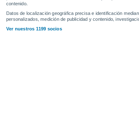
contenido.
12
-
34
km/h
13
-
26
km/h
12
13
-
27
km/h
Datos de localización geográfica precisa e identificación mediant
personalizados, medición de publicidad y contenido, investigació
El tiempo en Chamzinka hoy
, 7 de ag
Ver nuestros 1199 socios
Soleado
25°
10:00
Sensación T.
26°
Soleado
26°
11:00
Sensación T.
27°
Soleado
27°
12:00
Sensación T.
28°
Soleado
27°
13:00
Sensación T.
28°
Soleado
28°
14:00
Sensación T.
29°