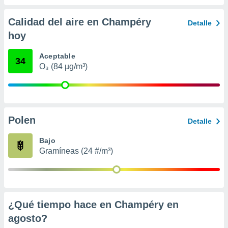
 seleccionar
o.
Calidad del aire en Champéry
Detalle
calización
hoy
precisa e
ión mediante
Aceptable
34
, publicidad
O₃ (84 µg/m³)
dos,
 publicidad
,
ón de
Polen
Detalle
 desarrollo
s.
Bajo
tros 1199
Gramíneas (24 #/m³)
ios
¿Qué tiempo hace en Champéry en
agosto
?