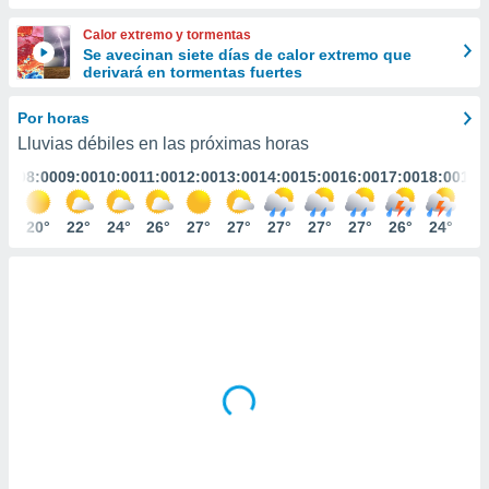
ediante
ecnologías
Calor extremo y tormentas
nos permite
Se avecinan siete días de calor extremo que
estra
derivará en tormentas fuertes
ara seguir
e contenido
Por horas
stándares
ACEPTAR
Lluvias débiles en las próximas horas
sin coste.
Y
:00
08:00
09:00
10:00
11:00
12:00
13:00
14:00
15:00
16:00
17:00
18:00
19:
CONTINUAR
 botón
continuar",
der a la
7°
20°
22°
24°
26°
27°
27°
27°
27°
27°
26°
24°
23
CONFIGURACIÓN
ndo la
 de todas
, ya sean
de nuestros
 nos
 y análisis
tamiento en
b, así como
un perfil
para
ublicidad y