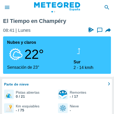
El Tiempo en Champéry
privacidad
08:41
Lunes
...
o de
tiempo.com)
borado por
Nubes y claros
es para
22°
ue la
 que se
e calidad.
Sur
eder a este
Sensación de 23°
2
14 km/h
ediante las
opciones:
Parte de nieve
ookies y
e forma
Pistas abiertas
Remontes
0 / 21
- / 17
d digital
ada, basada
Km esquiables
Nieve
- / 75
-
mación