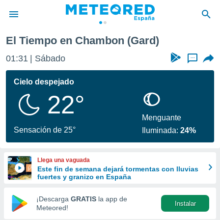
El Tiempo en Chambon (Gard)
privacidad
01:31
Sábado
...
o de
tiempo.com)
borado por
Cielo despejado
es para
22°
ue la
 que se
e calidad.
Menguante
eder a este
Sensación de 25°
Iluminada:
24%
ediante las
opciones:
Llega una vaguada
ookies y
Este fin de semana dejará tormentas con lluvias
e forma
fuertes y granizo en España
d digital
¡Descarga
GRATIS
la app de
Instalar
ada, basada
Meteored!
mación