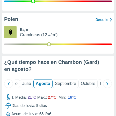
 seleccionar
o.
calización
precisa e
Polen
Detalle
ión mediante
Bajo
, publicidad
Gramíneas (12 #/m³)
dos,
 publicidad
,
ón de
¿Qué tiempo hace en Chambon (Gard)
 desarrollo
s.
en
agosto
?
tros 1199
ios
yo
Junio
Julio
Agosto
Septiembre
Octubre
Noviemb
T. Media:
21°C
Max.:
27°C
Min:
16°C
Días de lluvia:
8
días
Acum. de lluvia:
68 l/m²