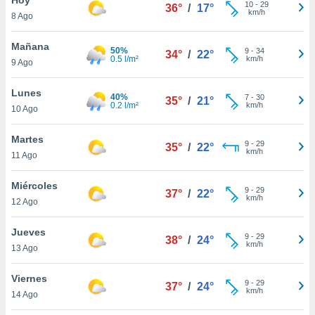
10
-
29
36°
/
17°
km/h
8 Ago
do en
 mismo.
sultar más
Mañana
50%
9
-
34
34°
/
22°
 en nuestra
0.5 l/m²
km/h
9 Ago
 Cookies
y
ualquier
Lunes
40%
7
-
30
35°
/
21°
0.2 l/m²
km/h
10 Ago
ento
 botón
ación de
Martes
9
-
29
35°
/
22°
kies
km/h
11 Ago
 disponible
e nuestra
Miércoles
9
-
29
.
37°
/
22°
km/h
12 Ago
IVAMENTE,
Jueves
9
-
29
38°
/
24°
km/h
13 Ago
as
 a cookies
Viernes
9
-
29
37°
/
24°
km/h
 no aceptar
14 Ago
ón de