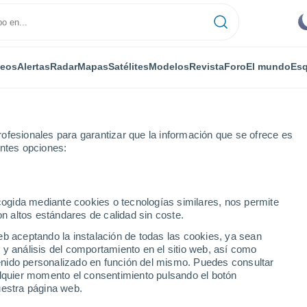
deos
Alertas
Radar
Mapas
Satélites
Modelos
Revista
Foro
El mundo
Esq
ofesionales para garantizar que la información que se ofrece es
entes opciones:
ecogida mediante cookies o tecnologías similares, nos permite
on altos estándares de calidad sin coste.
iza)
eb aceptando la instalación de todas las cookies, ya sean
 y análisis del comportamiento en el sitio web, así como
...
ntenido personalizado en función del mismo. Puedes consultar
alquier momento el consentimiento pulsando el botón
Por horas
uestra página web.
Cielos despejados en las
próximas horas