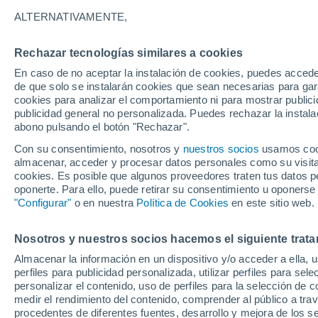
23°
ALTERNATIVAMENTE,
Rechazar tecnologías similares a cookies
30%
En caso de no aceptar la instalación de cookies, puedes acced
Sensación de 25°
0.1 l/m²
de que solo se instalarán cookies que sean necesarias para garan
cookies para analizar el comportamiento ni para mostrar publici
publicidad general no personalizada. Puedes rechazar la instala
abono pulsando el botón "Rechazar".
Tormentas fuertes
Esta tarde las tormentas dejarán fenómenos
Con su consentimiento, nosotros y
nuestros socios
usamos cooki
adversos en 6 comunidades
almacenar, acceder y procesar datos personales como su visita e
cookies. Es posible que algunos proveedores traten tus datos pe
El Tiempo 1 - 7 días
Por horas
Actualidad
Mapa de
oponerte. Para ello, puede retirar su consentimiento u oponerse
"Configurar"
o en nuestra
Política de Cookies
en este sitio web.
Nosotros y nuestros socios hacemos el siguiente trata
Mañana
Domingo
Hoy
Almacenar la información en un dispositivo y/o acceder a ella, 
8 Ago
9 Ago
7 Ago
perfiles para publicidad personalizada, utilizar perfiles para sele
personalizar el contenido, uso de perfiles para la selección de c
medir el rendimiento del contenido, comprender al público a tra
procedentes de diferentes fuentes, desarrollo y mejora de los se
30%
30%