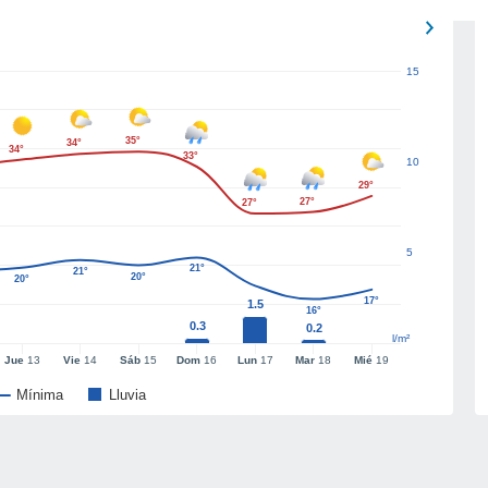
15
35°
34°
34°
33°
10
29°
27°
27°
5
21°
21°
20°
20°
17°
1.5
16°
0.3
0.2
l/m²
Jue
13
Vie
14
Sáb
15
Dom
16
Lun
17
Mar
18
Mié
19
Mínima
Lluvia