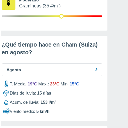
Gramíneas (35 #/m³)
¿Qué tiempo hace en Cham (Suiza)
en
agosto
?
Agosto
T. Media:
19°C
Max.:
23°C
Min:
15°C
Días de lluvia:
15
días
Acum. de lluvia:
153 l/m²
Viento medio:
5 km/h