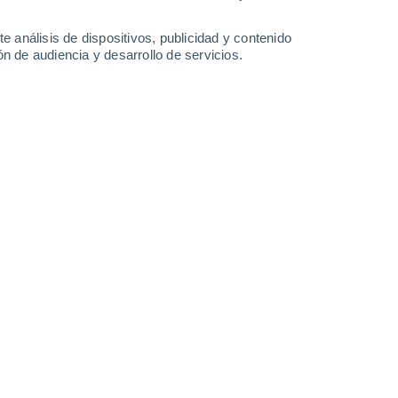
33°
/
20°
33°
/
20°
33°
/
19°
34°
/
20°
e análisis de dispositivos, publicidad y contenido
n de audiencia y desarrollo de servicios.
-
25
km/h
4
-
17
km/h
7
-
25
km/h
5
-
16
km/h
Noreste
3 Medio
°
5
-
20 km/h
FPS:
6-10
Noreste
1 Bajo
°
6
-
19 km/h
FPS:
no
Este
1 Bajo
°
5
-
18 km/h
FPS:
no
Sureste
0 Bajo
°
2
-
14 km/h
FPS:
no