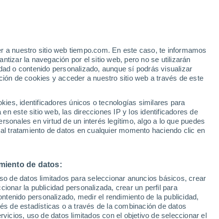
er a nuestro sitio web tiempo.com. En este caso, te informamos
tizar la navegación por el sitio web, pero no se utilizarán
dad o contenido personalizado, aunque sí podrás visualizar
ción de cookies y acceder a nuestro sitio web a través de este
es, identificadores únicos o tecnologías similares para
n este sitio web, las direcciones IP y los identificadores de
rsonales en virtud de un interés legítimo, algo a lo que puedes
 lluvia
Radar de lluvia
Satélites
Modelos
 al tratamiento de datos en cualquier momento haciendo clic en
miento de datos:
Lunes
Martes
Miércoles
Jueves
uso de datos limitados para seleccionar anuncios básicos, crear
10 Ago
11 Ago
12 Ago
13 Ago
ccionar la publicidad personalizada, crear un perfil para
ontenido personalizado, medir el rendimiento de la publicidad,
vés de estadísticas o a través de la combinación de datos
rvicios, uso de datos limitados con el objetivo de seleccionar el