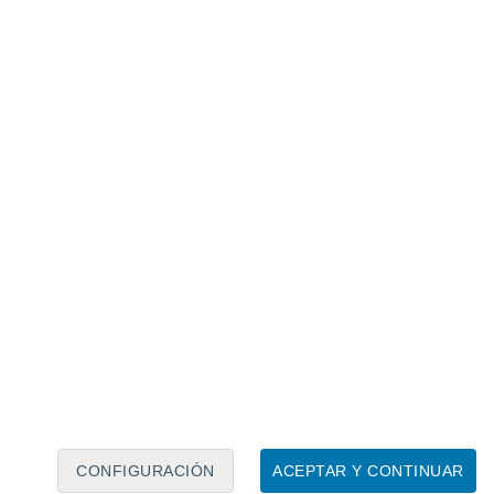
Calendario lunar
Lun
Mar
Mié
Jue
Vie
Sáb
Dom
7
8
9
10
11
12
13
14
15
16
17
18
19
20
CONFIGURACIÓN
ACEPTAR Y CONTINUAR