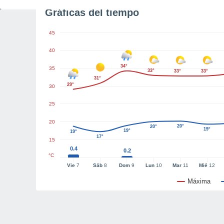
Gráficas del tiempo
45
40
34°
35
33°
33°
33°
31°
29°
30
25
20
20°
20°
19°
19°
19°
17°
15
0.4
0.2
°C
Vie
7
Sáb
8
Dom
9
Lun
10
Mar
11
Mié
12
Máxima