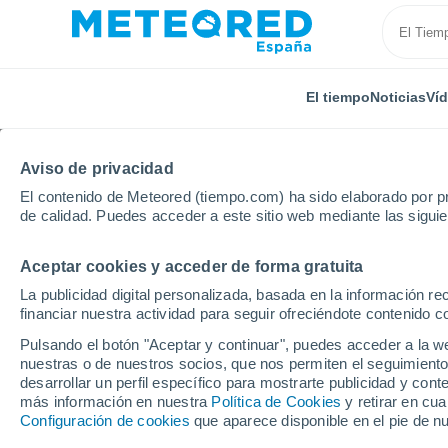
El tiempo
Noticias
Ví
Aviso de privacidad
El contenido de Meteored (tiempo.com) ha sido elaborado por pr
de calidad. Puedes acceder a este sitio web mediante las sigui
Aceptar cookies y acceder de forma gratuita
Inicio
Suiza
Cantón de Zug
Cham
La publicidad digital personalizada, basada en la información r
financiar nuestra actividad para seguir ofreciéndote contenido c
El Tiempo en Cham (Su
Pulsando el botón "Aceptar y continuar", puedes acceder a la w
nuestras o de nuestros socios, que nos permiten el seguimiento
22:10
Viernes
desarrollar un perfil específico para mostrarte publicidad y co
más información en nuestra
Política de Cookies
y retirar en cu
Configuración de cookies
que aparece disponible en el pie de n
Lluvia débil