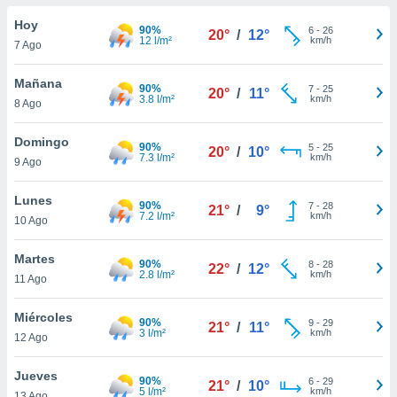
do en
Hoy
90%
6
-
26
20°
/
12°
 mismo.
12 l/m²
km/h
7 Ago
sultar más
 en nuestra
Mañana
90%
7
-
25
 Cookies
y
20°
/
11°
3.8 l/m²
km/h
8 Ago
ualquier
ento
Domingo
90%
5
-
25
20°
/
10°
 botón
7.3 l/m²
km/h
9 Ago
ación de
kies
Lunes
90%
7
-
28
 disponible
21°
/
9°
7.2 l/m²
km/h
10 Ago
e nuestra
.
Martes
90%
8
-
28
22°
/
12°
2.8 l/m²
km/h
IVAMENTE,
11 Ago
Miércoles
90%
9
-
29
21°
/
11°
as
3 l/m²
km/h
12 Ago
 a cookies
 no aceptar
Jueves
90%
6
-
29
21°
/
10°
ón de
5 l/m²
km/h
13 Ago