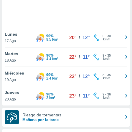
 botón
.
nto,
Lunes
cios
90%
6
-
30
20°
/
12°
9.5 l/m²
km/h
17 Ago
kies,
ores únicos
as similares
Martes
90%
9
-
35
22°
/
11°
nar,
4.4 l/m²
km/h
18 Ago
rocesar
onales como
Miércoles
 este sitio
90%
8
-
35
22°
/
12°
2.4 l/m²
km/h
19 Ago
recciones IP
ficadores de
 posible
Jueves
90%
9
-
36
23°
/
11°
s
3 l/m²
km/h
20 Ago
 traten tus
nales en
 interés
Riesgo de tormentas
go a lo que
Mañana por la tarde
nerte. Para
retirar su