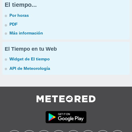
El tiempo...
Por horas
PDF
Más información
El Tiempo en tu Web
Widget de El tiempo
API de Meteorología