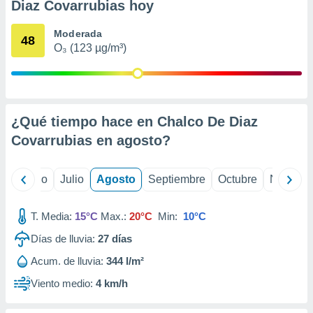
 seleccionar
Diaz Covarrubias hoy
o.
Moderada
calización
48
O₃ (123 µg/m³)
precisa e
ión mediante
, publicidad
dos,
¿Qué tiempo hace en Chalco De Diaz
 publicidad
Covarrubias en
agosto
?
,
ón de
 desarrollo
yo
Junio
Julio
Agosto
Septiembre
Octubre
Noviemb
s.
tros 1199
T. Media:
15°C
Max.:
20°C
Min:
10°C
ios
Días de lluvia:
27
días
Acum. de lluvia:
344 l/m²
Viento medio:
4 km/h