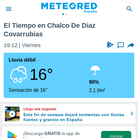
as
El Tiempo en Chalco De Diaz
privacidad
Covarrubias
o de
tiempo.com)
19:12
Viernes
...
borado por
es para
Lluvia débil
ue la
 que se
16°
e calidad.
eder a este
90%
ediante las
Sensación de 16°
opciones:
2.1 l/m²
ookies y
e forma
Llega una vaguada
Este fin de semana dejará tormentas con lluvias
fuertes y granizo en España
d digital
ada, basada
¡Descarga
GRATIS
la app de
mación
Instalar