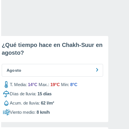
¿Qué tiempo hace en Chakh-Suur en
agosto
?
Agosto
T. Media:
14°C
Max.:
19°C
Min:
8°C
Días de lluvia:
15
días
Acum. de lluvia:
62 l/m²
Viento medio:
8 km/h