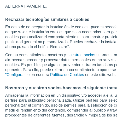
22°
ALTERNATIVAMENTE,
Rechazar tecnologías similares a cookies
Este
En caso de no aceptar la instalación de cookies, puedes acced
Sensación de 22°
7
-
21 km/
de que solo se instalarán cookies que sean necesarias para garan
cookies para analizar el comportamiento ni para mostrar publici
publicidad general no personalizada. Puedes rechazar la instala
abono pulsando el botón "Rechazar".
Actualidad
El secreto del mar de ardora: la ciencia expli
Con su consentimiento, nosotros y
nuestros socios
usamos cooki
qué brillan en la noche las playas de Galicia
almacenar, acceder y procesar datos personales como su visita e
cookies. Es posible que algunos proveedores traten tus datos pe
El Tiempo 1 - 7 días
Por horas
Actualidad
Mapa de
oponerte. Para ello, puede retirar su consentimiento u oponerse
"Configurar"
o en nuestra
Política de Cookies
en este sitio web.
Nosotros y nuestros socios hacemos el siguiente trata
Mañana
Domingo
Hoy
Almacenar la información en un dispositivo y/o acceder a ella, 
8 Ago
9 Ago
7 Ago
perfiles para publicidad personalizada, utilizar perfiles para sele
personalizar el contenido, uso de perfiles para la selección de c
medir el rendimiento del contenido, comprender al público a tra
procedentes de diferentes fuentes, desarrollo y mejora de los se
90%
90%