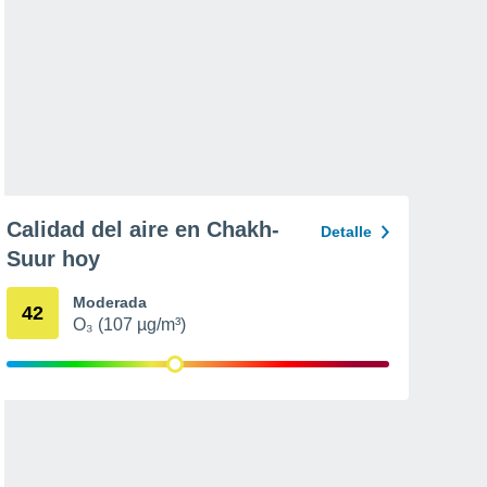
Calidad del aire en Chakh-
Detalle
Suur hoy
Moderada
42
O₃ (107 µg/m³)