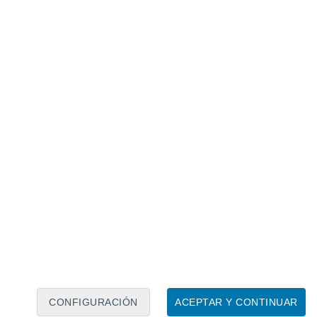
Calendario lunar
Lun
Mar
Mié
Jue
Vie
Sáb
Dom
7
8
9
10
11
12
13
14
15
16
17
18
19
20
CONFIGURACIÓN
ACEPTAR Y CONTINUAR