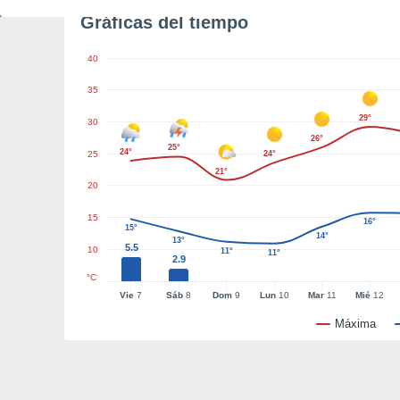
Gráficas del tiempo
40
35
29°
30
26°
25°
24°
25
24°
21°
20
15
16°
15°
14°
13°
5.5
10
11°
11°
2.9
°C
Vie
7
Sáb
8
Dom
9
Lun
10
Mar
11
Mié
12
Máxima