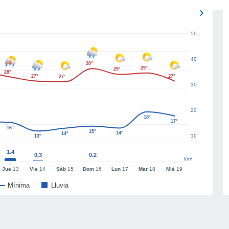
50
40
30°
29°
29°
28°
27°
27°
27°
30
20
18°
17°
16°
15°
14°
14°
10
13°
1.4
0.3
0.2
l/m²
Jue
13
Vie
14
Sáb
15
Dom
16
Lun
17
Mar
18
Mié
19
Mínima
Lluvia