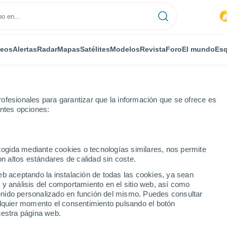
deos
Alertas
Radar
Mapas
Satélites
Modelos
Revista
Foro
El mundo
Esq
ofesionales para garantizar que la información que se ofrece es
entes opciones:
ecogida mediante cookies o tecnologías similares, nos permite
on altos estándares de calidad sin coste.
ur
eb aceptando la instalación de todas las cookies, ya sean
 y análisis del comportamiento en el sitio web, así como
...
ntenido personalizado en función del mismo. Puedes consultar
alquier momento el consentimiento pulsando el botón
Por horas
uestra página web.
Lluvias débiles en las próximas
horas