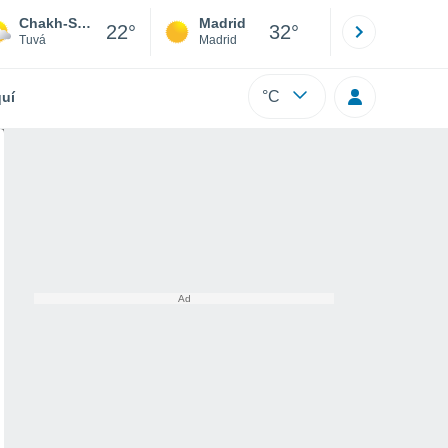
Chakh-Suur
Madrid
Barcelona
22°
32°
Tuvá
Madrid
Barcelona
°C
uí