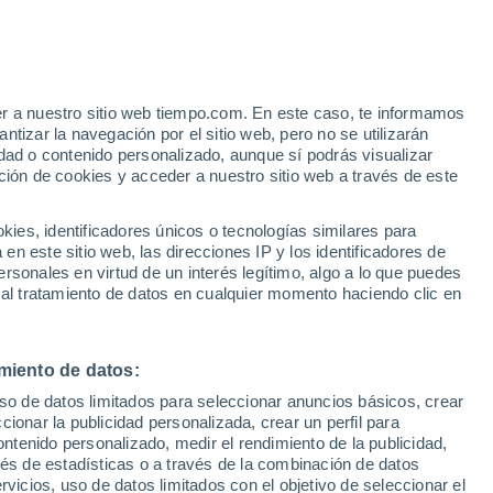
Riesgo de tormentas
Mañana por la tarde
er a nuestro sitio web tiempo.com. En este caso, te informamos
h
tizar la navegación por el sitio web, pero no se utilizarán
dad o contenido personalizado, aunque sí podrás visualizar
ción de cookies y acceder a nuestro sitio web a través de este
ca por
es, identificadores únicos o tecnologías similares para
n este sitio web, las direcciones IP y los identificadores de
rsonales en virtud de un interés legítimo, algo a lo que puedes
 lluvia
Radar de lluvia
Satélites
Modelos
 al tratamiento de datos en cualquier momento haciendo clic en
miento de datos:
Lunes
Martes
Miércoles
Jueves
uso de datos limitados para seleccionar anuncios básicos, crear
10 Ago
11 Ago
12 Ago
13 Ago
ccionar la publicidad personalizada, crear un perfil para
ontenido personalizado, medir el rendimiento de la publicidad,
vés de estadísticas o a través de la combinación de datos
rvicios, uso de datos limitados con el objetivo de seleccionar el
60%