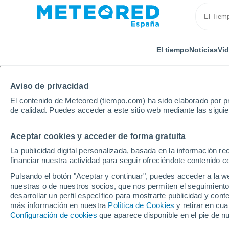
El tiempo
Noticias
Ví
Aviso de privacidad
El contenido de Meteored (tiempo.com) ha sido elaborado por pr
de calidad. Puedes acceder a este sitio web mediante las sigui
Aceptar cookies y acceder de forma gratuita
Inicio
Rusia
Tuvá
Chakh-Suur
La publicidad digital personalizada, basada en la información r
financiar nuestra actividad para seguir ofreciéndote contenido c
El Tiempo en Chakh-Su
Pulsando el botón "Aceptar y continuar", puedes acceder a la w
nuestras o de nuestros socios, que nos permiten el seguimiento
17:09
Viernes
desarrollar un perfil específico para mostrarte publicidad y co
más información en nuestra
Política de Cookies
y retirar en cu
Configuración de cookies
que aparece disponible en el pie de n
Nubes y claros