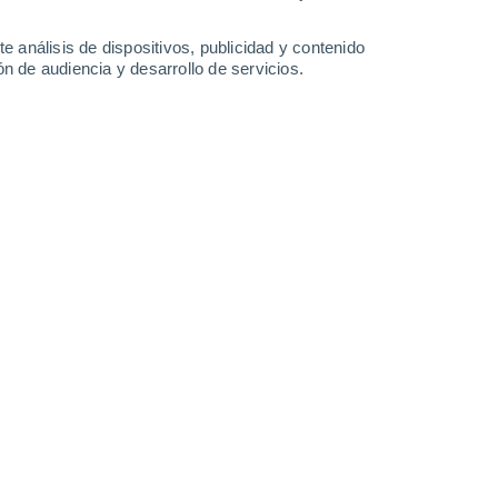
1.4 l/m²
24°
/
11°
26°
/
14°
29°
/
16°
28°
/
16°
e análisis de dispositivos, publicidad y contenido
n de audiencia y desarrollo de servicios.
-
22
km/h
10
-
27
km/h
9
-
26
km/h
14
-
38
km/h
gosto
s
Este
2 Bajo
°
7
-
21 km/h
FPS:
no
s
Este
1 Bajo
°
3
-
18 km/h
FPS:
no
Noroeste
0 Bajo
°
6
-
16 km/h
FPS:
no
Noroeste
0 Bajo
°
3
-
16 km/h
FPS:
no