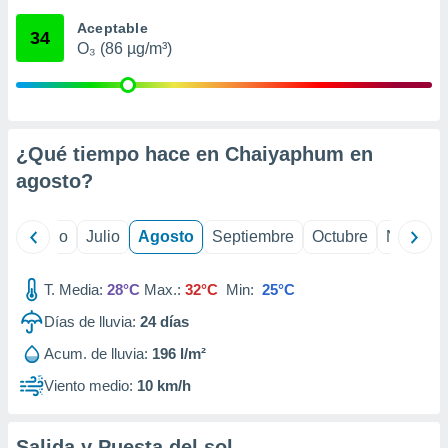
 seleccionar
o.
Aceptable
34
O₃ (86 µg/m³)
calización
precisa e
ión mediante
, publicidad
¿Qué tiempo hace en Chaiyaphum en
dos,
agosto
?
 publicidad
,
ón de
yo
Junio
Julio
Agosto
Septiembre
Octubre
Noviemb
 desarrollo
s.
T. Media:
28°C
Max.:
32°C
Min:
25°C
tros 1199
ios
Días de lluvia:
24
días
Acum. de lluvia:
196 l/m²
Viento medio:
10 km/h
Salida y Puesta del sol