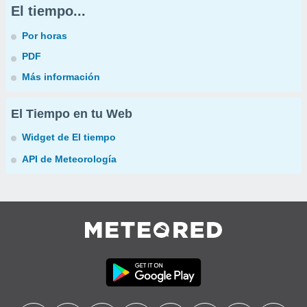
El tiempo...
Por horas
PDF
Más información
El Tiempo en tu Web
Widget de El tiempo
API de Meteorología