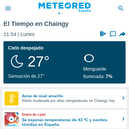
El Tiempo en Chaingy
privacidad
21:54
Lunes
...
o de
tiempo.com)
borado por
Cielo despejado
es para
27°
ue la
 que se
e calidad.
Menguante
eder a este
Sensación de 27°
Iluminada:
7%
ediante las
opciones:
ookies y
Aviso de nivel amarillo
Alerta moderada por altas temperaturas en Chaingy hoy
e forma
d digital
Domo de calor
ada, basada
Se esperan temperaturas de 43 ºC y noches
tórridas en España
mación