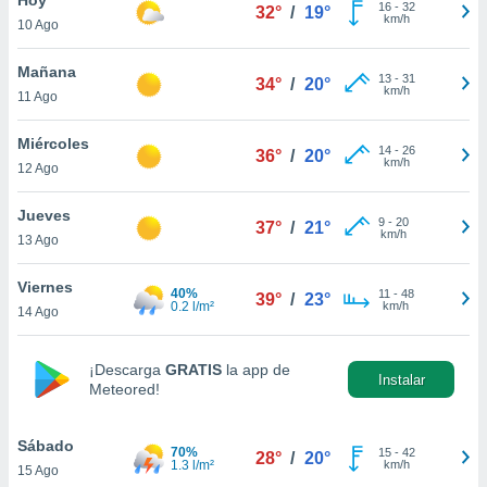
16
-
32
32°
/
19°
km/h
10 Ago
do en
 mismo.
sultar más
Mañana
13
-
31
34°
/
20°
 en nuestra
km/h
11 Ago
 Cookies
y
ualquier
Miércoles
14
-
26
36°
/
20°
km/h
12 Ago
ento
 botón
ación de
Jueves
9
-
20
37°
/
21°
kies
km/h
13 Ago
 disponible
e nuestra
Viernes
40%
11
-
48
.
39°
/
23°
0.2 l/m²
km/h
14 Ago
IVAMENTE,
¡Descarga
GRATIS
la app de
Instalar
Meteored!
as
 a cookies
Sábado
 no aceptar
70%
15
-
42
28°
/
20°
1.3 l/m²
km/h
15 Ago
ón de