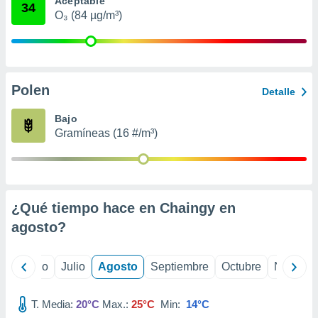
Aceptable
 seleccionar
34
o.
O₃ (84 µg/m³)
calización
precisa e
ión mediante
Polen
, publicidad
Detalle
dos,
Bajo
 publicidad
Gramíneas (16 #/m³)
,
ón de
 desarrollo
s.
¿Qué tiempo hace en Chaingy en
tros 1199
ios
agosto
?
yo
Junio
Julio
Agosto
Septiembre
Octubre
Noviemb
T. Media:
20°C
Max.:
25°C
Min:
14°C