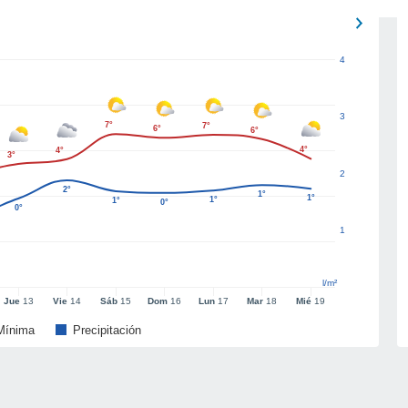
4
3
7°
7°
6°
6°
4°
4°
3°
2
2°
1°
1°
1°
1°
0°
0°
1
l/m²
Jue
13
Vie
14
Sáb
15
Dom
16
Lun
17
Mar
18
Mié
19
Mínima
Precipitación