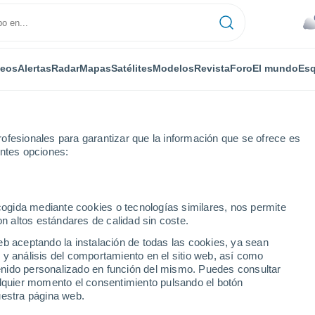
deos
Alertas
Radar
Mapas
Satélites
Modelos
Revista
Foro
El mundo
Esq
ofesionales para garantizar que la información que se ofrece es
entes opciones:
habunco
ecogida mediante cookies o tecnologías similares, nos permite
on altos estándares de calidad sin coste.
o
eb aceptando la instalación de todas las cookies, ya sean
 y análisis del comportamiento en el sitio web, así como
...
ntenido personalizado en función del mismo. Puedes consultar
alquier momento el consentimiento pulsando el botón
Por horas
uestra página web.
Intervalos nubosos en las
próximas horas