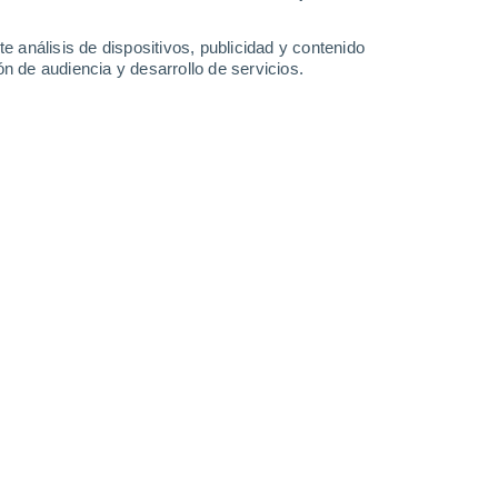
6°
/
3°
6°
/
1°
3°
/
-2°
3°
/
0°
e análisis de dispositivos, publicidad y contenido
n de audiencia y desarrollo de servicios.
-
44
km/h
20
-
33
km/h
9
-
14
km/h
12
-
19
km/h
sto
Sur
0 Bajo
14
-
22 km/h
FPS:
no
uboso
Sur
0 Bajo
15
-
23 km/h
FPS:
no
uboso
Sur
0 Bajo
14
-
23 km/h
FPS:
no
uboso
Sur
0 Bajo
12
-
21 km/h
FPS:
no