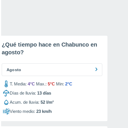
¿Qué tiempo hace en Chabunco en
agosto
?
Agosto
T. Media:
4°C
Max.:
5°C
Min:
2°C
Días de lluvia:
13
días
Acum. de lluvia:
52 l/m²
Viento medio:
23 km/h