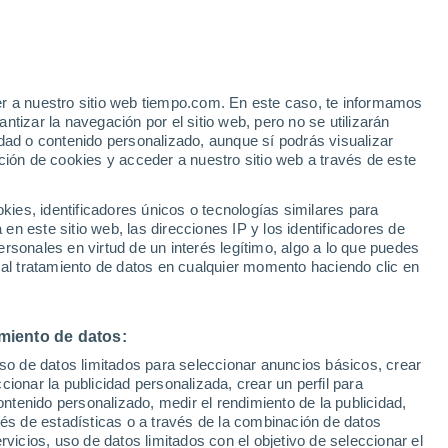
e
er a nuestro sitio web tiempo.com. En este caso, te informamos
:
33%
tizar la navegación por el sitio web, pero no se utilizarán
dad o contenido personalizado, aunque sí podrás visualizar
ción de cookies y acceder a nuestro sitio web a través de este
ias
es, identificadores únicos o tecnologías similares para
n este sitio web, las direcciones IP y los identificadores de
rsonales en virtud de un interés legítimo, algo a lo que puedes
e nubosidad
Radar de lluvia
Satélites
Modelos
 al tratamiento de datos en cualquier momento haciendo clic en
miento de datos:
Lunes
Martes
Miércoles
Jueves
uso de datos limitados para seleccionar anuncios básicos, crear
10 Ago
11 Ago
12 Ago
13 Ago
ccionar la publicidad personalizada, crear un perfil para
ontenido personalizado, medir el rendimiento de la publicidad,
vés de estadísticas o a través de la combinación de datos
rvicios, uso de datos limitados con el objetivo de seleccionar el