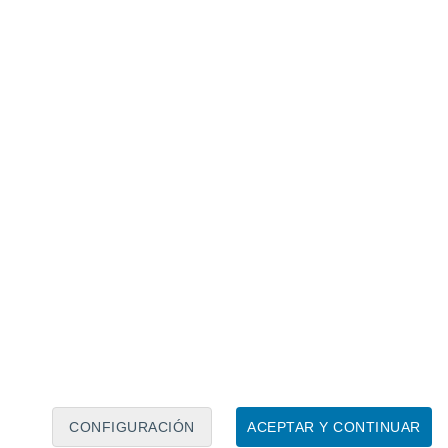
Calendario lunar
Lun
Mar
Mié
Jue
Vie
Sáb
Dom
7
8
9
10
11
12
13
14
15
16
17
18
19
20
CONFIGURACIÓN
ACEPTAR Y CONTINUAR