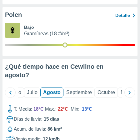
 seleccionar
o.
Polen
Detalle
calización
precisa e
Bajo
ión mediante
Gramíneas (18 #/m³)
, publicidad
dos,
 publicidad
,
¿Qué tiempo hace en Cewlino en
ón de
agosto
?
 desarrollo
s.
tros 1199
yo
Junio
Julio
Agosto
Septiembre
Octubre
Noviemb
ios
T. Media:
18°C
Max.:
22°C
Min:
13°C
Días de lluvia:
15
días
Acum. de lluvia:
86 l/m²
Viento medio:
12 km/h