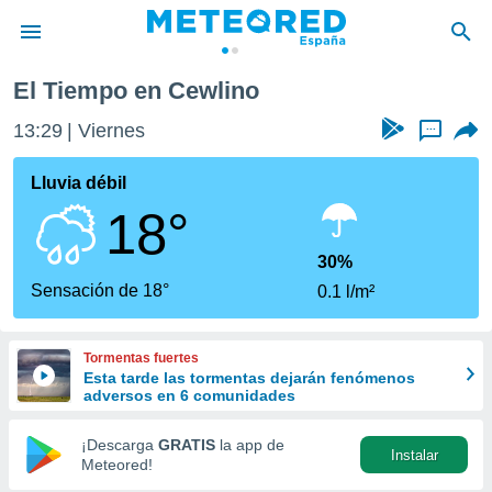
El Tiempo en Cewlino
privacidad
13:29
Viernes
...
o de
tiempo.com)
borado por
Lluvia débil
es para
18°
ue la
 que se
e calidad.
30%
eder a este
Sensación de 18°
0.1 l/m²
ediante las
opciones:
Tormentas fuertes
ookies y
Esta tarde las tormentas dejarán fenómenos
e forma
adversos en 6 comunidades
d digital
¡Descarga
GRATIS
la app de
Instalar
ada, basada
Meteored!
mación