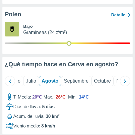
 seleccionar
o.
Polen
Detalle
calización
precisa e
Bajo
ión mediante
Gramíneas (24 #/m³)
, publicidad
dos,
 publicidad
,
¿Qué tiempo hace en Cerva en
agosto
?
ón de
 desarrollo
s.
yo
Junio
Julio
Agosto
Septiembre
Octubre
Noviemb
tros 1199
ios
T. Media:
20°C
Max.:
26°C
Min:
14°C
Días de lluvia:
5
días
Acum. de lluvia:
30 l/m²
Viento medio:
8 km/h