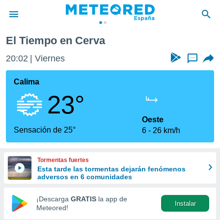
El Tiempo en Cerva
privacidad
20:02
Viernes
...
o de
tiempo.com)
borado por
Calima
es para
23°
ue la
 que se
e calidad.
Oeste
eder a este
Sensación de 25°
6
26 km/h
ediante las
opciones:
Tormentas fuertes
ookies y
Esta tarde las tormentas dejarán fenómenos
e forma
adversos en 6 comunidades
d digital
¡Descarga
GRATIS
la app de
Instalar
ada, basada
Meteored!
mación