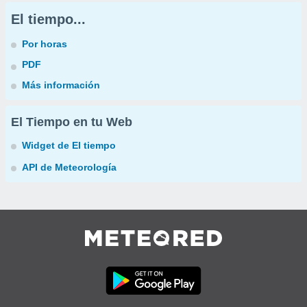
El tiempo...
Por horas
PDF
Más información
El Tiempo en tu Web
Widget de El tiempo
API de Meteorología