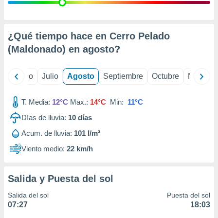
 seleccionar
o.
calización
precisa e
¿Qué tiempo hace en Cerro Pelado
ión mediante
(Maldonado) en
agosto
?
, publicidad
yo
Junio
Julio
Agosto
Septiembre
Octubre
Noviemb
dos,
 publicidad
,
T. Media:
12°C
Max.:
14°C
Min:
11°C
ón de
Días de lluvia:
10
días
 desarrollo
s.
Acum. de lluvia:
101 l/m²
tros 1199
Viento medio:
22 km/h
ios
Salida y Puesta del sol
Salida del sol
Puesta del sol
07:27
18:03