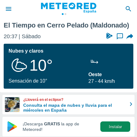
El Tiempo en Cerro Pelado (Maldonado)
privacidad
20:37
Sábado
...
o de
tiempo.com)
borado por
Nubes y claros
es para
10°
ue la
 que se
e calidad.
Oeste
eder a este
Sensación de 10°
27
44 km/h
ediante las
opciones:
¿Lloverá en el eclipse?
ookies y
Consulta el mapa de nubes y lluvia para el
e forma
miércoles en España
d digital
¡Descarga
GRATIS
la app de
Instalar
ada, basada
Meteored!
mación