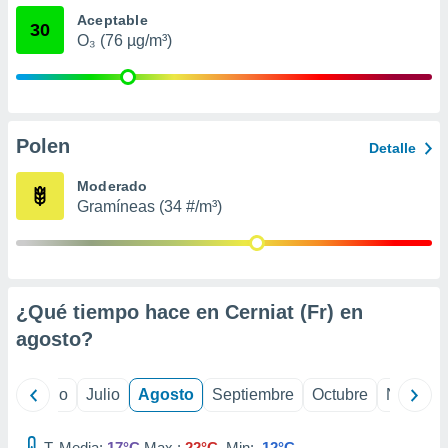
 seleccionar
Aceptable
o.
30
O₃ (76 µg/m³)
calización
precisa e
ión mediante
, publicidad
Polen
Detalle
dos,
 publicidad
Moderado
,
Gramíneas (34 #/m³)
ón de
 desarrollo
s.
tros 1199
¿Qué tiempo hace en Cerniat (Fr) en
ios
agosto
?
yo
Junio
Julio
Agosto
Septiembre
Octubre
Noviemb
T. Media:
17°C
Max.:
22°C
Min:
12°C