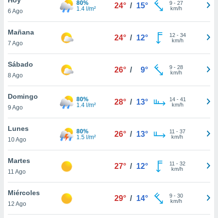
80%
9
-
27
24°
/
15°
1.4 l/m²
km/h
6 Ago
do en
 mismo.
sultar más
Mañana
12
-
34
24°
/
12°
 en nuestra
km/h
7 Ago
 Cookies
y
ualquier
Sábado
9
-
28
26°
/
9°
km/h
8 Ago
ento
 botón
ación de
Domingo
80%
14
-
41
28°
/
13°
kies
1.4 l/m²
km/h
9 Ago
 disponible
e nuestra
Lunes
80%
11
-
37
.
26°
/
13°
1.5 l/m²
km/h
10 Ago
IVAMENTE,
Martes
11
-
32
27°
/
12°
km/h
11 Ago
as
 a cookies
Miércoles
9
-
30
29°
/
14°
km/h
 no aceptar
12 Ago
ón de