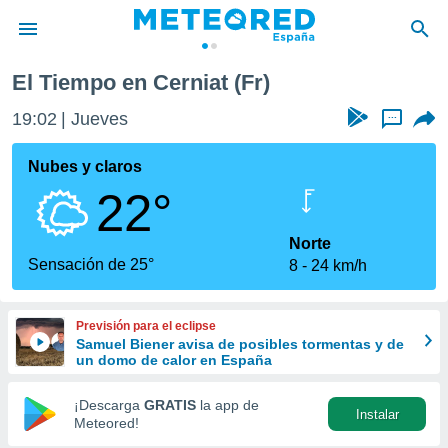
El Tiempo en Cerniat (Fr)
privacidad
19:02
Jueves
...
o de
tiempo.com)
borado por
Nubes y claros
es para
22°
ue la
 que se
e calidad.
Norte
eder a este
Sensación de 25°
8
24 km/h
ediante las
opciones:
Previsión para el eclipse
ookies y
Samuel Biener avisa de posibles tormentas y de
e forma
un domo de calor en España
d digital
¡Descarga
GRATIS
la app de
Instalar
ada, basada
Meteored!
mación