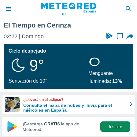
El Tiempo en Cerinza
privacidad
02:22
Domingo
...
o de
tiempo.com)
borado por
Cielo despejado
es para
9°
ue la
 que se
e calidad.
Menguante
eder a este
Sensación de 10°
Iluminada:
13%
ediante las
opciones:
¿Lloverá en el eclipse?
ookies y
Consulta el mapa de nubes y lluvia para el
e forma
miércoles en España
d digital
¡Descarga
GRATIS
la app de
Instalar
ada, basada
Meteored!
mación