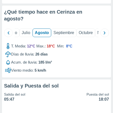
 seleccionar
o.
¿Qué tiempo hace en Cerinza en
calización
precisa e
agosto
?
ión mediante
, publicidad
yo
Junio
Julio
Agosto
Septiembre
Octubre
Noviemb
dos,
T. Media:
12°C
Max.:
18°C
Min:
8°C
 publicidad
,
Días de lluvia:
26
días
ón de
 desarrollo
Acum. de lluvia:
185 l/m²
s.
Viento medio:
5 km/h
tros 1199
ios
Salida y Puesta del sol
Salida del sol
Puesta del sol
05:47
18:07