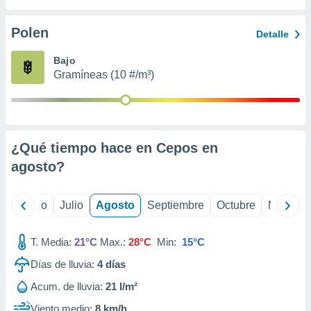
 seleccionar
o.
Polen
Detalle
calización
precisa e
Bajo
ión mediante
Gramíneas (10 #/m³)
, publicidad
dos,
 publicidad
,
¿Qué tiempo hace en Cepos en
ón de
agosto
?
 desarrollo
s.
tros 1199
yo
Junio
Julio
Agosto
Septiembre
Octubre
Noviemb
ios
T. Media:
21°C
Max.:
28°C
Min:
15°C
Días de lluvia:
4
días
Acum. de lluvia:
21 l/m²
Viento medio:
8 km/h