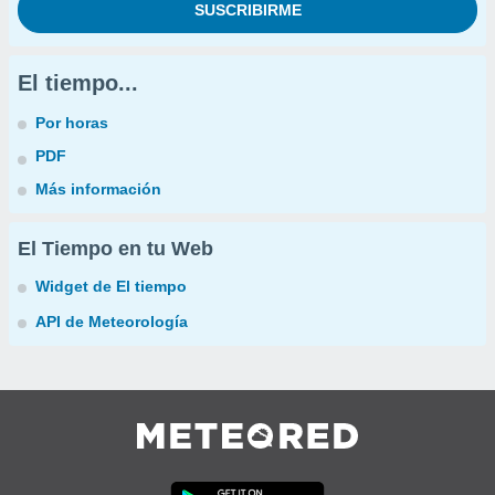
El tiempo...
Por horas
PDF
Más información
El Tiempo en tu Web
Widget de El tiempo
API de Meteorología