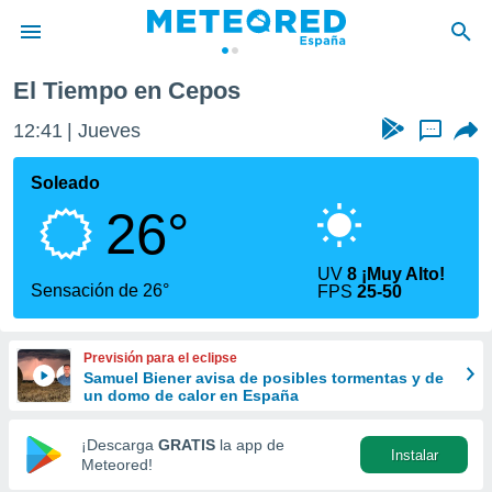
El Tiempo en Cepos
privacidad
12:41
Jueves
...
o de
tiempo.com)
borado por
Soleado
es para
26°
ue la
 que se
e calidad.
UV
8 ¡Muy Alto!
eder a este
Sensación de 26°
FPS
25-50
ediante las
opciones:
Previsión para el eclipse
ookies y
Samuel Biener avisa de posibles tormentas y de
e forma
un domo de calor en España
d digital
¡Descarga
GRATIS
la app de
Instalar
ada, basada
Meteored!
mación