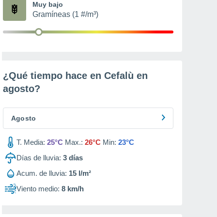
Muy bajo
Gramíneas (1 #/m³)
¿Qué tiempo hace en Cefalù en
agosto
?
Agosto
T. Media:
25°C
Max.:
26°C
Min:
23°C
Días de lluvia:
3
días
Acum. de lluvia:
15 l/m²
Viento medio:
8 km/h