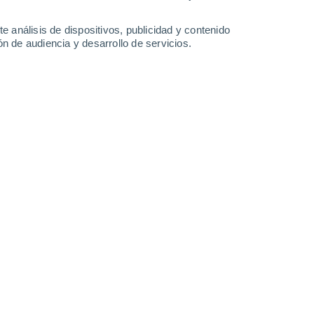
31°
/
26°
31°
/
26°
31°
/
27°
32°
/
26°
e análisis de dispositivos, publicidad y contenido
n de audiencia y desarrollo de servicios.
-
26
km/h
10
-
24
km/h
8
-
23
km/h
11
-
27
km/h
Sur
0 Bajo
3
-
8 km/h
FPS:
no
Sur
0 Bajo
4
-
9 km/h
FPS:
no
Sur
1 Bajo
0
-
10 km/h
FPS:
no
Norte
6 Alto
7
-
19 km/h
FPS:
15-25