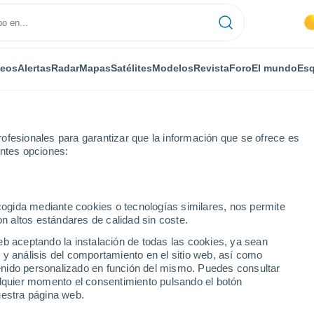
deos
Alertas
Radar
Mapas
Satélites
Modelos
Revista
Foro
El mundo
Esq
ofesionales para garantizar que la información que se ofrece es
entes opciones:
efalù
ecogida mediante cookies o tecnologías similares, nos permite
on altos estándares de calidad sin coste.
eb aceptando la instalación de todas las cookies, ya sean
 y análisis del comportamiento en el sitio web, así como
...
ntenido personalizado en función del mismo. Puedes consultar
alquier momento el consentimiento pulsando el botón
Por horas
uestra página web.
Cielos despejados en las
próximas horas