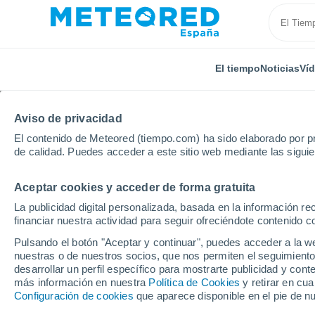
El tiempo
Noticias
Ví
Aviso de privacidad
El contenido de Meteored (tiempo.com) ha sido elaborado por pr
de calidad. Puedes acceder a este sitio web mediante las sigui
Aceptar cookies y acceder de forma gratuita
Inicio
Italia
Ciudad Metropolitana de Palermo
C
La publicidad digital personalizada, basada en la información r
financiar nuestra actividad para seguir ofreciéndote contenido c
El Tiempo en Cefalù
Pulsando el botón "Aceptar y continuar", puedes acceder a la w
nuestras o de nuestros socios, que nos permiten el seguimiento
05:17
Viernes
desarrollar un perfil específico para mostrarte publicidad y co
más información en nuestra
Política de Cookies
y retirar en cu
Configuración de cookies
que aparece disponible en el pie de n
Cielo despejado