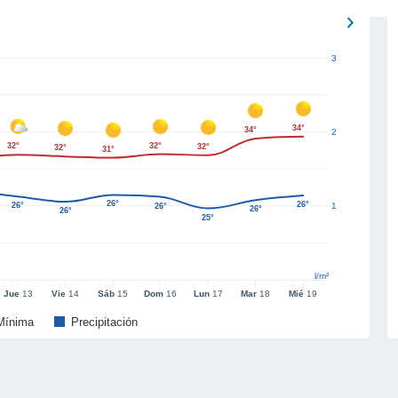
3
34°
34°
2
32°
32°
32°
32°
31°
26°
26°
26°
1
26°
26°
26°
25°
l/m²
Jue
13
Vie
14
Sáb
15
Dom
16
Lun
17
Mar
18
Mié
19
Mínima
Precipitación