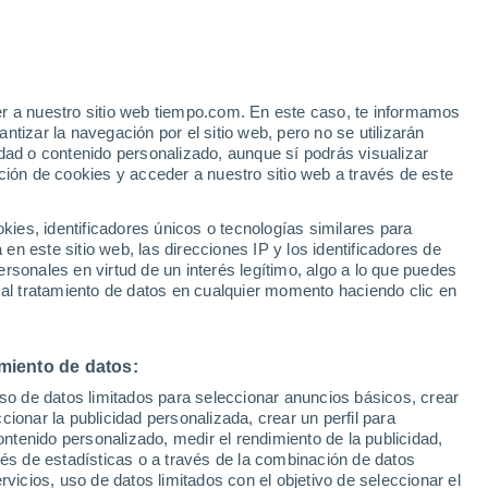
e
er a nuestro sitio web tiempo.com. En este caso, te informamos
:
35%
tizar la navegación por el sitio web, pero no se utilizarán
dad o contenido personalizado, aunque sí podrás visualizar
ción de cookies y acceder a nuestro sitio web a través de este
 de
es, identificadores únicos o tecnologías similares para
n este sitio web, las direcciones IP y los identificadores de
rsonales en virtud de un interés legítimo, algo a lo que puedes
 temperatura
Radar de lluvia
Satélites
Modelos
 al tratamiento de datos en cualquier momento haciendo clic en
miento de datos:
Lunes
Martes
Miércoles
Jueves
uso de datos limitados para seleccionar anuncios básicos, crear
10 Ago
11 Ago
12 Ago
13 Ago
ccionar la publicidad personalizada, crear un perfil para
ontenido personalizado, medir el rendimiento de la publicidad,
vés de estadísticas o a través de la combinación de datos
rvicios, uso de datos limitados con el objetivo de seleccionar el