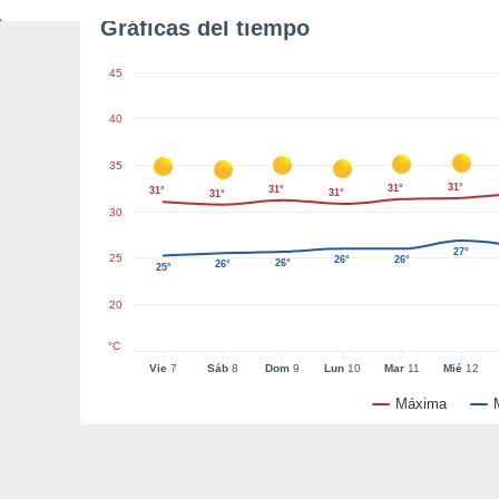
Gráficas del tiempo
45
40
35
31°
31°
31°
31°
31°
31°
30
27°
25
26°
26°
26°
26°
25°
20
°C
Vie
7
Sáb
8
Dom
9
Lun
10
Mar
11
Mié
12
Máxima