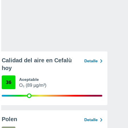
Calidad del aire en Cefalù
Detalle
hoy
Aceptable
36
O₃ (89 µg/m³)
Polen
Detalle