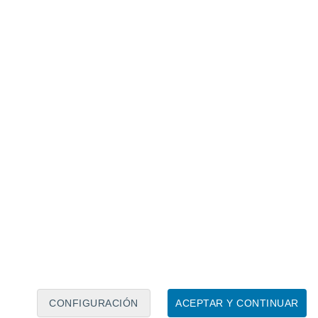
Calendario lunar
Lun
Mar
Mié
Jue
Vie
Sáb
Dom
7
8
9
10
11
12
13
14
15
16
17
18
19
20
CONFIGURACIÓN
ACEPTAR Y CONTINUAR