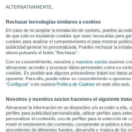
26°
ALTERNATIVAMENTE,
Rechazar tecnologías similares a cookies
Menguant
En caso de no aceptar la instalación de cookies, puedes acced
Iluminada
Sensación de 27°
de que solo se instalarán cookies que sean necesarias para garan
cookies para analizar el comportamiento ni para mostrar publici
publicidad general no personalizada. Puedes rechazar la instala
abono pulsando el botón "Rechazar".
Previsión para el eclipse
Samuel Biener avisa de posibles tormentas y
Con su consentimiento, nosotros y
nuestros socios
usamos cooki
un domo de calor en España
almacenar, acceder y procesar datos personales como su visita e
cookies. Es posible que algunos proveedores traten tus datos pe
El Tiempo 1 - 7 días
Por horas
Actualidad
Mapa de
oponerte. Para ello, puede retirar su consentimiento u oponerse
"Configurar"
o en nuestra
Política de Cookies
en este sitio web.
Nosotros y nuestros socios hacemos el siguiente trata
Mañana
Domingo
Hoy
Almacenar la información en un dispositivo y/o acceder a ella, 
8 Ago
9 Ago
7 Ago
perfiles para publicidad personalizada, utilizar perfiles para sele
personalizar el contenido, uso de perfiles para la selección de c
medir el rendimiento del contenido, comprender al público a tra
procedentes de diferentes fuentes, desarrollo y mejora de los se