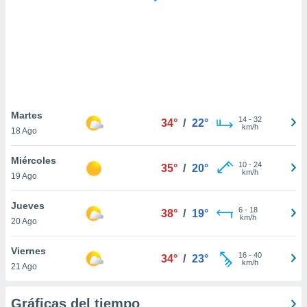
 botón
.
nto,
cios
kies,
ores únicos
Martes
14
-
32
as similares
34°
/
22°
km/h
18 Ago
nar,
rocesar
Miércoles
onales como
10
-
24
35°
/
20°
km/h
 este sitio
19 Ago
recciones IP
ficadores de
Jueves
6
-
18
38°
/
19°
 posible
km/h
20 Ago
s
 traten tus
Viernes
nales en
16
-
40
34°
/
23°
km/h
 interés
21 Ago
go a lo que
nerte. Para
Gráficas del tiempo
retirar su