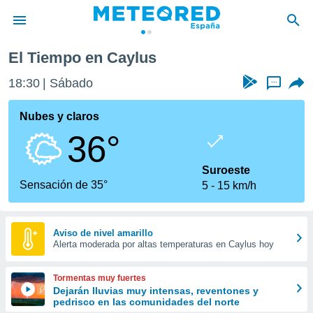
El Tiempo en Caylus
privacidad
18:30
Sábado
...
o de
tiempo.com)
borado por
Nubes y claros
es para
36°
ue la
 que se
e calidad.
Suroeste
eder a este
Sensación de 35°
5
15 km/h
ediante las
opciones:
ookies y
Aviso de nivel amarillo
Alerta moderada por altas temperaturas en Caylus hoy
e forma
d digital
Tormentas muy fuertes
ada, basada
Dejarán lluvias muy intensas, reventones y
pedrisco en las comunidades del norte
mación