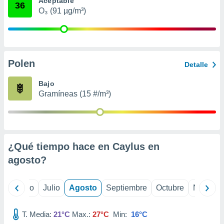
Aceptable
 seleccionar
36
o.
O₃ (91 µg/m³)
calización
precisa e
ión mediante
Polen
, publicidad
Detalle
dos,
Bajo
 publicidad
Gramíneas (15 #/m³)
,
ón de
 desarrollo
s.
¿Qué tiempo hace en Caylus en
tros 1199
ios
agosto
?
yo
Junio
Julio
Agosto
Septiembre
Octubre
Noviemb
T. Media:
21°C
Max.:
27°C
Min:
16°C