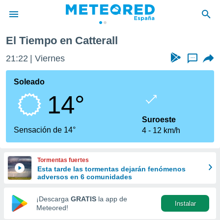
El Tiempo en Catterall
privacidad
21:22
Viernes
...
o de
tiempo.com)
borado por
Soleado
es para
14°
ue la
 que se
e calidad.
Suroeste
eder a este
Sensación de 14°
4
12 km/h
ediante las
opciones:
Tormentas fuertes
ookies y
Esta tarde las tormentas dejarán fenómenos
e forma
adversos en 6 comunidades
d digital
¡Descarga
GRATIS
la app de
Instalar
ada, basada
Meteored!
mación