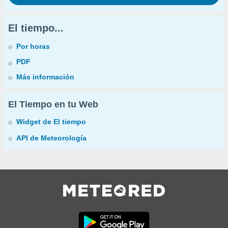
El tiempo...
Por horas
PDF
Más información
El Tiempo en tu Web
Widget de El tiempo
API de Meteorología