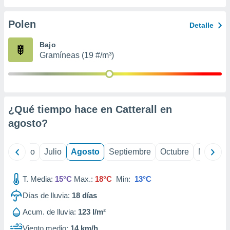
 seleccionar
o.
Polen
Detalle
calización
precisa e
Bajo
ión mediante
Gramíneas (19 #/m³)
, publicidad
dos,
 publicidad
,
¿Qué tiempo hace en Catterall en
ón de
agosto
?
 desarrollo
s.
tros 1199
yo
Junio
Julio
Agosto
Septiembre
Octubre
Noviemb
ios
T. Media:
15°C
Max.:
18°C
Min:
13°C
Días de lluvia:
18
días
Acum. de lluvia:
123 l/m²
Viento medio:
14 km/h