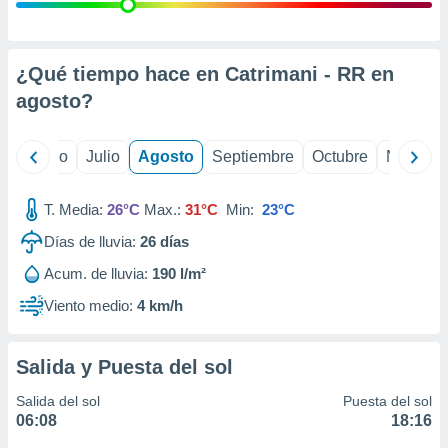
 seleccionar
o.
calización
precisa e
¿Qué tiempo hace en Catrimani - RR en
ión mediante
agosto
?
, publicidad
yo
Junio
Julio
Agosto
Septiembre
Octubre
Noviemb
dos,
 publicidad
,
T. Media:
26°C
Max.:
31°C
Min:
23°C
ón de
Días de lluvia:
26
días
 desarrollo
s.
Acum. de lluvia:
190 l/m²
tros 1199
Viento medio:
4 km/h
ios
Salida y Puesta del sol
Salida del sol
Puesta del sol
06:08
18:16