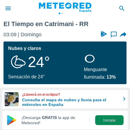
El Tiempo en Catrimani - RR
privacidad
03:09
Domingo
...
o de
tiempo.com)
borado por
Nubes y claros
es para
24°
ue la
 que se
e calidad.
Menguante
eder a este
Sensación de 24°
Iluminada:
13%
ediante las
opciones:
¿Lloverá en el eclipse?
ookies y
Consulta el mapa de nubes y lluvia para el
e forma
miércoles en España
d digital
¡Descarga
GRATIS
la app de
Instalar
ada, basada
Meteored!
mación